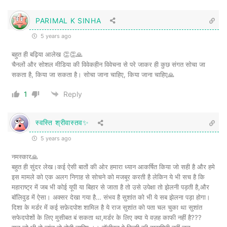
सफेदपोश ऐसी नादानी क्यों करेगा कि अपने हाथों ही
PARIMAL K SINHA
या अपनी हाजिरी में ही अपने मकसद को अंजाम देगा
5 years ago
? क्या हमारे सियासतदां और पहुंचे हुए लोग ऐसे
बहुत ही बढ़िया आलेख 👏👏🙏
बेवकूफ हैं? क्या कहते हो जनता भाई? लानत है ! चुप
चैनलों और सोशल मीडिया की विवेकहीन विवेचना से परे जाकर ही कुछ संगत सोचा जा
सकता है, किया जा सकता है। सोचा जाना चाहिए, किया जाना चाहिए🙏
ही रहोगे?
1
Reply
मर्डर बिना मकसद नहीं किया जाता। हलाल हमेशा
स्वस्ति श्रीवास्तव✨
लाभ के लिए किया जाता है। मर्डर केस की छानबीन
5 years ago
में जांच ऐजेंसी इसी बात पर नजर रखती है कि हत्या
नमस्कार🙏
से किसको लाभ मिल सकता है। सवाल यह बनता है
बहुत ही सुंदर लेख।कई ऐसी बातों की ओर हमारा ध्यान आकर्षित किया जो सही है और हमे
कि सुशांत की हत्या से किसे लाभ मिल सकता था?
इस मामले को एक अलग निगाह से सोचने को मजबूर करती है लेकिन ये भी सच है कि
महाराष्ट्र में जब भी कोई यूपी या बिहार से जाता है तो उसे उपेक्षा तो झेलनी पड़ती है,और
यहाँ तक पहुंचने के लिए यह जानना जरूरी है कि
बॉलिवुड में ऐसा। अक्सर देखा गया है… संभव है सुशांत को भी ये सब झेलना पड़ा होगा।
दिशा के मर्डर में कई सफ़ेदपोश शामिल है ये राज सुशांत को पता चल चुका था सुशांत
सुशांत के पास ऐसा क्या था, जिसके लिए उसकी हत्या
सफेदपोशों के लिए मुसीबत बं सकता था,मर्डर के लिए क्या ये वज़ह काफी नहीं है???