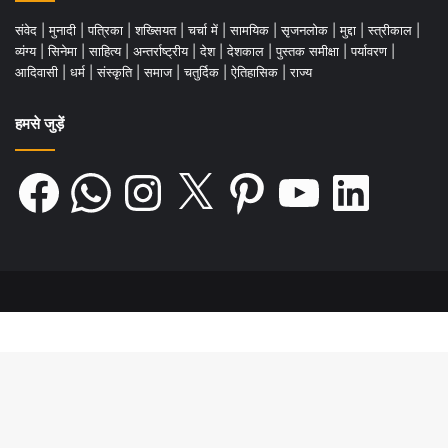
संवेद
|
मुनादी
|
पत्रिका
|
शख्सियत
|
चर्चा में
|
सामयिक
|
सृजनलोक
|
मुद्दा
|
स्त्रीकाल
|
व्यंग्य
|
सिनेमा
|
साहित्य
|
अन्तर्राष्ट्रीय
|
देश
|
देशकाल
|
पुस्तक समीक्षा
|
पर्यावरण
|
आदिवासी
|
धर्म
|
संस्कृति
|
समाज
|
चतुर्दिक
|
ऐतिहासिक
|
राज्य
हमसे जुड़ें
Facebook
WhatsApp
Instagram
X
Pinterest
YouTube
LinkedIn