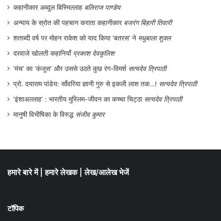
कहानीकार अब्दुल बिस्मिल्लाह
बलिराज पाण्डेय
अन्याय के स्रोत की पहचान कराता कहानीकार
बजरंग बिहारी तिवारी
शताब्दी वर्ष पर मोहन राकेश को याद किया ‘बतरस’ ने
मधुबाला शुक्ल
दरवाजे खोलती कहानियाँ
प्रकाश देवकुलिश
‘मंच’ का ‘कंजूस’ और उससे उठते कुछ रंग-विमर्श
सत्यदेव त्रिपाठी
प्रो. दयाराम पांडेय: साँवरिया ज्ञानी गुरु से इकली लाश तक…!
सत्यदेव त्रिपाठी
‘इंशाअल्लाह’ : भारतीय मुस्लिम-जीवन का कच्चा चिट्ठा
सत्यदेव त्रिपाठी
मानुषी विभीषिका के विरुद्ध
संजीव कुमार
हमारे बारे में
|
हमारे लेखक
|
लेख/आलेख भेजें
टॉपिक