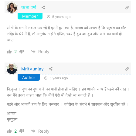
सौदा नहीं है। कहते हैं प्रोफेशनल किलर एक ढूंढ़ो
ऋचा वर्मा
हजार मिलते हैं। जिन सफेदपोश लोगों पर मर्डर करने
Member
5 years ago
का संदेह किया जा रहा है, क्या उनके लिए सुशांत या
लोगों के मन में सवाल उठ रहे हैं इसमें बुरा क्या है, जनता को लगता है कि सुशांत का मौत
दिशा को मारने की सुपारी देना मुश्किल काम था? यह
संदेह के घेरे में हैं, तो अनुसंधान होने दीजिए स्वयं है दूध का दूध और पानी का पानी हो
जाएगा।
काम तो इशारे ही इशारे में हो जाता। सारे देश में
हत्या या अगवा का व्यवसाय भाईचारे के फार्मूले पर
2
Reply
नहीं फलाफूला हुआ है? क्यों जनता भाई तुम क्या
Mrityunjay
कहते हो? पूछ कर बताओगे? ठीक कहते हो, जो
Author
5 years ago
बताएँगी या बताएँगे वही बताना, चैनल के बोले ही बोल
बिल्कुल । दूध का दूध पानी का पानी होना ही चाहिए । हम आपके साथ हैं पहले की तरह ।
रहे हो दशकों से !
बस मैंने इतना कहना चाहा कि चीजें ऐसे भी देखी जा सकती हैं ।
पढ़ने और आपकी राय के लिए धन्यवाद । कोरोना के संदर्भ में सावधान और सुरक्षित रहें ।
सुशांत या दिशा कोई ऐसे कंस या पूतना प्रजाति के
आपका
मृत्युंजय
नहीं थे, कि उन्हें अपने हाथों ठिकाने लगा कर ही
बॉलीवुड की रक्षा की जा सकती थी। भला कोई
2
Reply