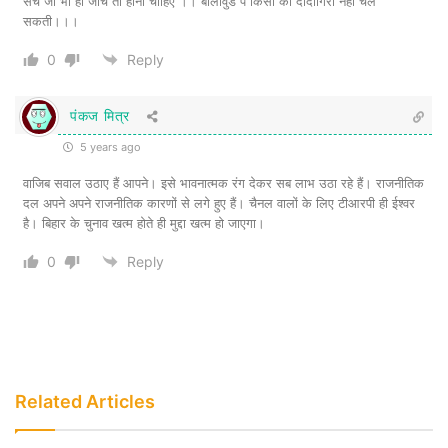
की जाए? या सुशांत ऐसे क्या तोप थे कि उन्हें रास्ते से
सच जो भी हो जांच तो होनी चाहिए ।। बॉलीवुड पे किसी की दादागिरी नहीं चल
सकती।।।
हटाना ही एकमात्र रास्ता था? दहाड़ुओं से क्यों नहीं
0
Reply
पूछते हो जनता भाई?
पंकज मित्र
5 years ago
वाजिब सवाल उठाए हैं आपने। इसे भावनात्मक रंग देकर सब लाभ उठा रहे हैं। राजनीतिक
दल अपने अपने राजनीतिक कारणों से लगे हुए हैं। चैनल वालों के लिए टीआरपी ही ईश्वर
है। बिहार के चुनाव खत्म होते ही मुद्दा खत्म हो जाएगा।
0
Reply
सुशांत को बॉलीवुड में आए अभी जुम्मा जुम्मा आठ दिन
Related Articles
हुए थे। उन्होंने अभी ऐसा कोई तीर भी नहीं मारा था
कि धरती पाताल हिल जाए। उनकी उपलब्धि बहुत