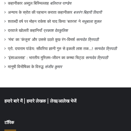
कहानीकार अब्दुल बिस्मिल्लाह
बलिराज पाण्डेय
अन्याय के स्रोत की पहचान कराता कहानीकार
बजरंग बिहारी तिवारी
शताब्दी वर्ष पर मोहन राकेश को याद किया ‘बतरस’ ने
मधुबाला शुक्ल
दरवाजे खोलती कहानियाँ
प्रकाश देवकुलिश
‘मंच’ का ‘कंजूस’ और उससे उठते कुछ रंग-विमर्श
सत्यदेव त्रिपाठी
प्रो. दयाराम पांडेय: साँवरिया ज्ञानी गुरु से इकली लाश तक…!
सत्यदेव त्रिपाठी
‘इंशाअल्लाह’ : भारतीय मुस्लिम-जीवन का कच्चा चिट्ठा
सत्यदेव त्रिपाठी
मानुषी विभीषिका के विरुद्ध
संजीव कुमार
हमारे बारे में
|
हमारे लेखक
|
लेख/आलेख भेजें
टॉपिक