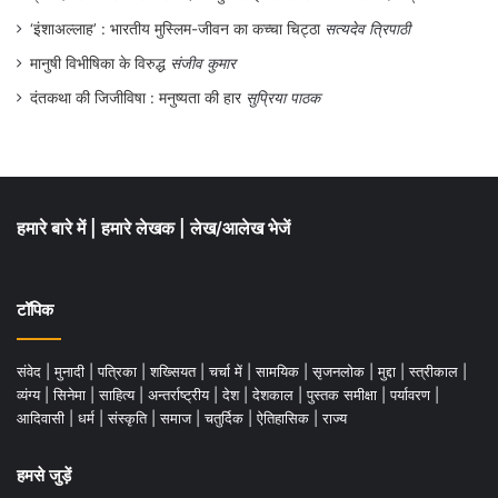
‘इंशाअल्लाह’ : भारतीय मुस्लिम-जीवन का कच्चा चिट्ठा
सत्यदेव त्रिपाठी
मानुषी विभीषिका के विरुद्ध
संजीव कुमार
दंतकथा की जिजीविषा : मनुष्यता की हार
सुप्रिया पाठक
हमारे बारे में
|
हमारे लेखक
|
लेख/आलेख भेजें
टॉपिक
संवेद
|
मुनादी
|
पत्रिका
|
शख्सियत
|
चर्चा में
|
सामयिक
|
सृजनलोक
|
मुद्दा
|
स्त्रीकाल
|
व्यंग्य
|
सिनेमा
|
साहित्य
|
अन्तर्राष्ट्रीय
|
देश
|
देशकाल
|
पुस्तक समीक्षा
|
पर्यावरण
|
आदिवासी
|
धर्म
|
संस्कृति
|
समाज
|
चतुर्दिक
|
ऐतिहासिक
|
राज्य
हमसे जुड़ें