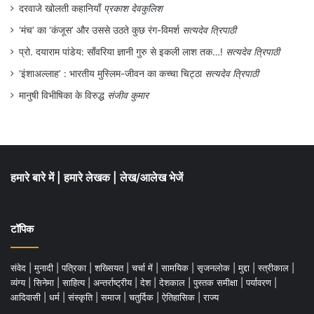
दरवाजे खोलती कहानियाँ
प्रकाश देवकुलिश
‘मंच’ का ‘कंजूस’ और उससे उठते कुछ रंग-विमर्श
सत्यदेव त्रिपाठी
प्रो. दयाराम पांडेय: साँवरिया ज्ञानी गुरु से इकली लाश तक…!
सत्यदेव त्रिपाठी
‘इंशाअल्लाह’ : भारतीय मुस्लिम-जीवन का कच्चा चिट्ठा
सत्यदेव त्रिपाठी
मानुषी विभीषिका के विरुद्ध
संजीव कुमार
हमारे बारे में
|
हमारे लेखक
|
लेख/आलेख भेजें
टॉपिक
संवेद
|
मुनादी
|
पत्रिका
|
शख्सियत
|
चर्चा में
|
सामयिक
|
सृजनलोक
|
मुद्दा
|
स्त्रीकाल
|
व्यंग्य
|
सिनेमा
|
साहित्य
|
अन्तर्राष्ट्रीय
|
देश
|
देशकाल
|
पुस्तक समीक्षा
|
पर्यावरण
|
आदिवासी
|
धर्म
|
संस्कृति
|
समाज
|
चतुर्दिक
|
ऐतिहासिक
|
राज्य