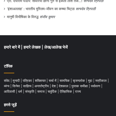
प्रो. दयाराम पांडेय: साँवरिया ज्ञानी गुरु से इकली लाश तक…!
सत्यदेव त्रिपाठी
‘इंशाअल्लाह’ : भारतीय मुस्लिम-जीवन का कच्चा चिट्ठा
सत्यदेव त्रिपाठी
मानुषी विभीषिका के विरुद्ध
संजीव कुमार
हमारे बारे में
|
हमारे लेखक
|
लेख/आलेख भेजें
टॉपिक
संवेद
|
मुनादी
|
पत्रिका
|
शख्सियत
|
चर्चा में
|
सामयिक
|
सृजनलोक
|
मुद्दा
|
स्त्रीकाल
|
व्यंग्य
|
सिनेमा
|
साहित्य
|
अन्तर्राष्ट्रीय
|
देश
|
देशकाल
|
पुस्तक समीक्षा
|
पर्यावरण
|
आदिवासी
|
धर्म
|
संस्कृति
|
समाज
|
चतुर्दिक
|
ऐतिहासिक
|
राज्य
हमसे जुड़ें