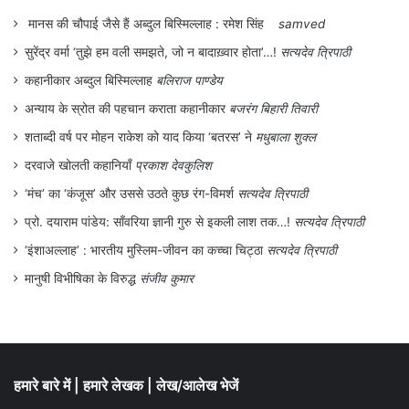
मानस की चौपाई जैसे हैं अब्दुल बिस्मिल्लाह : रमेश सिंह
samved
सुरेंद्र वर्मा ‘तुझे हम वली समझते, जो न बादाख़्वार होता’…!
सत्यदेव त्रिपाठी
कहानीकार अब्दुल बिस्मिल्लाह
बलिराज पाण्डेय
अन्याय के स्रोत की पहचान कराता कहानीकार
बजरंग बिहारी तिवारी
शताब्दी वर्ष पर मोहन राकेश को याद किया ‘बतरस’ ने
मधुबाला शुक्ल
दरवाजे खोलती कहानियाँ
प्रकाश देवकुलिश
‘मंच’ का ‘कंजूस’ और उससे उठते कुछ रंग-विमर्श
सत्यदेव त्रिपाठी
प्रो. दयाराम पांडेय: साँवरिया ज्ञानी गुरु से इकली लाश तक…!
सत्यदेव त्रिपाठी
‘इंशाअल्लाह’ : भारतीय मुस्लिम-जीवन का कच्चा चिट्ठा
सत्यदेव त्रिपाठी
मानुषी विभीषिका के विरुद्ध
संजीव कुमार
हमारे बारे में
|
हमारे लेखक
|
लेख/आलेख भेजें