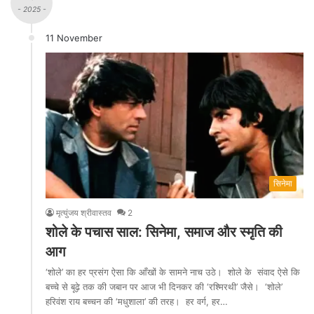
- 2025 -
11 November
सिनेमा
मृत्युंजय श्रीवास्तव
2
शोले के पचास साल: सिनेमा, समाज और स्मृति की
आग
‘शोले’ का हर प्रसंग ऐसा कि आँखों के सामने नाच उठे। शोले के संवाद ऐसे कि
बच्चे से बूढ़े तक की जबान पर आज भी दिनकर की ‘रश्मिरथी’ जैसे। ‘शोले’
हरिवंश राय बच्चन की ‘मधुशाला’ की तरह। हर वर्ग, हर…