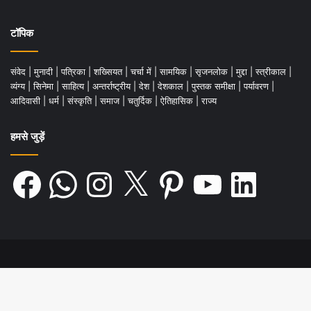
टॉपिक
संवेद
|
मुनादी
|
पत्रिका
|
शख्सियत
|
चर्चा में
|
सामयिक
|
सृजनलोक
|
मुद्दा
|
स्त्रीकाल
|
व्यंग्य
|
सिनेमा
|
साहित्य
|
अन्तर्राष्ट्रीय
|
देश
|
देशकाल
|
पुस्तक समीक्षा
|
पर्यावरण
|
आदिवासी
|
धर्म
|
संस्कृति
|
समाज
|
चतुर्दिक
|
ऐतिहासिक
|
राज्य
हमसे जुड़ें
Facebook
WhatsApp
Instagram
X
Pinterest
YouTube
LinkedIn