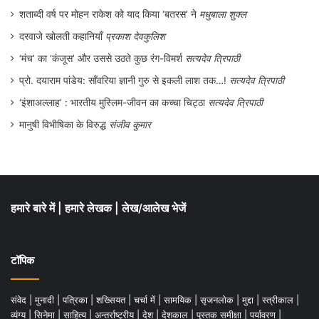
शताब्दी वर्ष पर मोहन राकेश को याद किया ‘बतरस’ ने
मधुबाला शुक्ल
दरवाजे खोलती कहानियाँ
प्रकाश देवकुलिश
‘मंच’ का ‘कंजूस’ और उससे उठते कुछ रंग-विमर्श
सत्यदेव त्रिपाठी
प्रो. दयाराम पांडेय: साँवरिया ज्ञानी गुरु से इकली लाश तक…!
सत्यदेव त्रिपाठी
‘इंशाअल्लाह’ : भारतीय मुस्लिम-जीवन का कच्चा चिट्ठा
सत्यदेव त्रिपाठी
मानुषी विभीषिका के विरुद्ध
संजीव कुमार
हमारे बारे में
|
हमारे लेखक
|
लेख/आलेख भेजें
टॉपिक
संवेद
|
मुनादी
|
पत्रिका
|
शख्सियत
|
चर्चा में
|
सामयिक
|
सृजनलोक
|
मुद्दा
|
स्त्रीकाल
|
व्यंग्य
|
सिनेमा
|
साहित्य
|
अन्तर्राष्ट्रीय
|
देश
|
देशकाल
|
पुस्तक समीक्षा
|
पर्यावरण
|