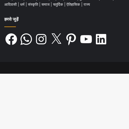
आदिवासी
|
धर्म
|
संस्कृति
|
समाज
|
चतुर्दिक
|
ऐतिहासिक
|
राज्य
हमसे जुड़ें
Facebook
WhatsApp
Instagram
X
Pinterest
YouTube
LinkedIn