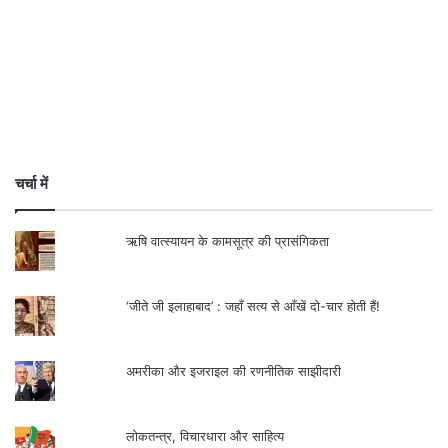
लेखक जेएनयू के पूर्व प्राध्यापक एवं प्रसिद्द
अर्थशास्त्री हैं।
सम्पर्क- +919910237492,
arunkumar1000@hotmail.com
चर्चा में
.
ऋषि वात्स्यायन के कामसूत्र की प्रासंगिकता
‘जीते जी इलाहाबाद’ : जहाँ सत्य से आँखें दो-चार होती हैं!
अमरीका और इजराइल की रणनीतिक साझीदारी
लोकतन्त्र, विचारधारा और साहित्य