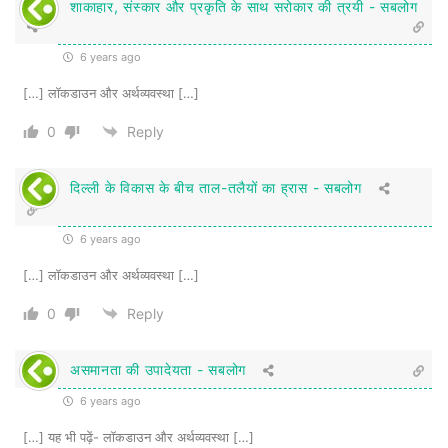
शाकाहार, संस्कार और प्रकृति के साथ सरोकार की त्रयी - सबलोग
इकाई जो कच्चे माल की व्यवस्था दैनिक जरूरतों के
हिसाब से बिलकुल समय पर करती है, उन्हें सक्षम
6 years ago
माना जाता है।
[…] लॉकडाउन और अर्थव्यवस्था […]
0
Reply
दिल्ली के विकास के बीच ताल-तलैयों का ह्रास - सबलोग
यह भी पढ़ें-
गम्भीर संकट में वैश्विक अर्थव्यवस्था
6 years ago
[…] लॉकडाउन और अर्थव्यवस्था […]
अक्सर उत्पादन इकाई एक दिन से अधिक का कच्चा
0
Reply
माल अपने स्टाक में रखती है। ताकि विपरीत
असमानता की उपादेयता - सबलोग
परिस्थितियों में भी उत्पादन होता रहे। अब चूँकि लॉक
6 years ago
डाउन है श्रमिक कारखाने तक नहीं पहुँच सकते हैं,
[…] यह भी पढ़ें- लॉकडाउन और अर्थव्यवस्था […]