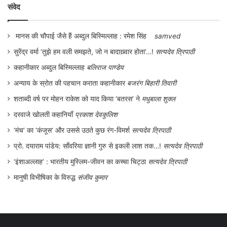
संवेद
मानस की चौपाई जैसे हैं अब्दुल बिस्मिल्लाह : रमेश सिंह
samved
सुरेंद्र वर्मा ‘तुझे हम वली समझते, जो न बादाख़्वार होता’…!
सत्यदेव त्रिपाठी
कहानीकार अब्दुल बिस्मिल्लाह
बलिराज पाण्डेय
अन्याय के स्रोत की पहचान कराता कहानीकार
बजरंग बिहारी तिवारी
शताब्दी वर्ष पर मोहन राकेश को याद किया ‘बतरस’ ने
मधुबाला शुक्ल
दरवाजे खोलती कहानियाँ
प्रकाश देवकुलिश
‘मंच’ का ‘कंजूस’ और उससे उठते कुछ रंग-विमर्श
सत्यदेव त्रिपाठी
प्रो. दयाराम पांडेय: साँवरिया ज्ञानी गुरु से इकली लाश तक…!
सत्यदेव त्रिपाठी
‘इंशाअल्लाह’ : भारतीय मुस्लिम-जीवन का कच्चा चिट्ठा
सत्यदेव त्रिपाठी
मानुषी विभीषिका के विरुद्ध
संजीव कुमार