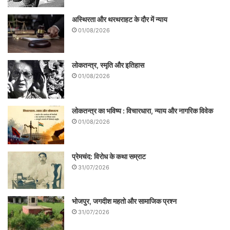
अस्थिरता और थरथराहट के दौर में न्याय
01/08/2026
लोकतन्त्र, स्मृति और इतिहास
यह भी पढ़ें-
उत्तम खेती, मध्यम बान : निकृष्ट चाकरी,
01/08/2026
भीख निदान
लोकतन्त्र का भविष्य : विचारधारा, न्याय और नागरिक विवेक
01/08/2026
कृषि उत्पाद और मछली आदि का व्यवसाय अवश्य
चलता रहेगा, मगर इनके सही दाम नहीं मिलेंगे।
प्रेमचंद: विरोध के कथा सम्राट
क्योंकि माँग कम होगी। यह पहले नोटबन्दी के दौरान
31/07/2026
भी देखा गया था। चूँकि सामान शहरों में नहीं आ रहा
है,तो शहरी उपभोक्ताओं को जरूरत की चीजें मंहगी
भोजपुर, जगदीश महतो और सामाजिक प्रश्न
31/07/2026
मिलेंगी। दूसरी तरफ गैर जरूरी चीजों की माँग कम से