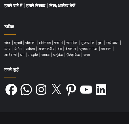
हमारे बारे में
|
हमारे लेखक
|
लेख/आलेख भेजें
टॉपिक
संवेद
|
मुनादी
|
पत्रिका
|
शख्सियत
|
चर्चा में
|
सामयिक
|
सृजनलोक
|
मुद्दा
|
स्त्रीकाल
|
व्यंग्य
|
सिनेमा
|
साहित्य
|
अन्तर्राष्ट्रीय
|
देश
|
देशकाल
|
पुस्तक समीक्षा
|
पर्यावरण
|
आदिवासी
|
धर्म
|
संस्कृति
|
समाज
|
चतुर्दिक
|
ऐतिहासिक
|
राज्य
हमसे जुड़ें
Facebook
WhatsApp
Instagram
X
Pinterest
YouTube
LinkedIn