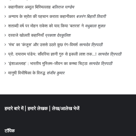
अलावा, स्वास्थ्य देखभाल प्रणाली की
कहानीकार अब्दुल बिस्मिल्लाह
बलिराज पाण्डेय
असंवेदनशीलता भी महिला खेत मज़दूरों के खराब
अन्याय के स्रोत की पहचान कराता कहानीकार
बजरंग बिहारी तिवारी
शताब्दी वर्ष पर मोहन राकेश को याद किया ‘बतरस’ ने
मधुबाला शुक्ल
स्वास्थ्य का कारण है। कृषि क्षेत्र में महिला मजदूर
दरवाजे खोलती कहानियाँ
प्रकाश देवकुलिश
रोजगार जनित स्वास्थ्य समस्याओं को सबसे कम
‘मंच’ का ‘कंजूस’ और उससे उठते कुछ रंग-विमर्श
सत्यदेव त्रिपाठी
महत्व देती हैं, क्योंकि उनके लिए रोजगार की गुणवत्ता
प्रो. दयाराम पांडेय: साँवरिया ज्ञानी गुरु से इकली लाश तक…!
सत्यदेव त्रिपाठी
और काम के स्थान पर सुरक्षा की तुलना में गरीबी का
‘इंशाअल्लाह’ : भारतीय मुस्लिम-जीवन का कच्चा चिट्ठा
सत्यदेव त्रिपाठी
सामना करना ज़्यादा महत्वपूर्ण है।
मानुषी विभीषिका के विरुद्ध
संजीव कुमार
खेत मज़दूरों के काम और उनके कार्यस्थल को
नियमित करने के लिए न तो कोई कानून है, न कोई
ढांचा। सामाजिक सुरक्षा नाम की भी कोई चीज नहीं
हमारे बारे में
|
हमारे लेखक
|
लेख/आलेख भेजें
है। हालत यह है कि काम के दिनों में कमी के चलते
बुआई और कटाई के समय खेत मज़दूर लगातार काम
टॉपिक