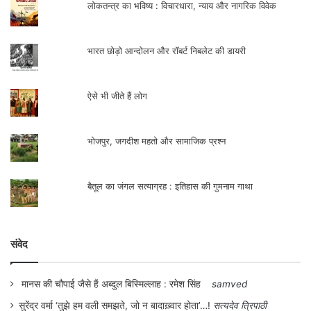
है। कम आय के चलते फिर आहार और पोषण तत्‍वों
लोकतन्त्र का भविष्य : विचारधारा, न्याय और नागरिक विवेक
की कमी बढ़ती है। इस तरह महिला खेत मज़दूर
गरीबी के कभी न ख़त्म होने वाले चक्र में फंसी रहती
भारत छोड़ो आन्दोलन और रॉबर्ट निबलेट की डायरी
है।
ऐसे भी जीते हैं लोग
कृषि में महिलाओं को काम की प्रकृति, कुपोषण,
व्यावसायिक खतरों, कृषि मशीनों के उपयोग के कारण
भोजपुर, जगदीश महतो और सामाजिक प्रश्न
स्वास्थ्य समस्याओं, कीटनाशकों के उपयोग-दुरुपयोग
और काम तथा पारिवारिक जीवन में तनाव के कारण,
बैतूल का जंगल सत्याग्रह : इतिहास की गुमनाम गाथा
कई तरह की स्वास्थ्य समस्याओं का सामना करना
पड़ता है। महिला खेत मजदूरों के बीच प्रचलित रोगों
संवेद
की प्रकृति से पता चलता है कि उनकी बीमारियां
जीवन शैली के बजाय गरीबी और उनके काम के
मानस की चौपाई जैसे हैं अब्दुल बिस्मिल्लाह : रमेश सिंह
samved
कारण अधिक हैं। गरीबी और संसाधनों अभाव के
सुरेंद्र वर्मा ‘तुझे हम वली समझते, जो न बादाख़्वार होता’…!
सत्यदेव त्रिपाठी