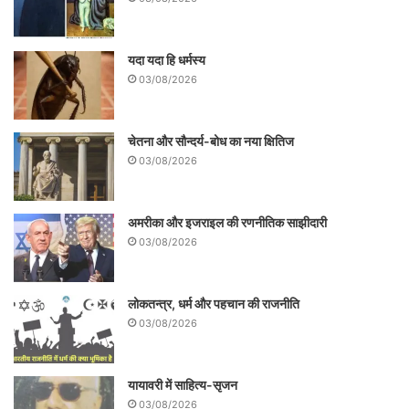
भी स्वरूप को कुचलने का प्रयास करता है।
वैलेंटाइन्स डे का लाठी-डंडों के दम पर विरोध का
यदा यदा हि धर्मस्य
चेहरा उसी क्रूरता का हमशक्ल दिखाई देता है।
03/08/2026
चेतना और सौन्दर्य-बोध का नया क्षितिज
03/08/2026
अमरीका और इजराइल की रणनीतिक साझीदारी
03/08/2026
लोकतन्त्र, धर्म और पहचान की राजनीति
03/08/2026
लेकिन दूसरी तरफ उपभोक्तावाद की संस्कृति के
यायावरी में साहित्य-सृजन
खिलाफ खड़ी चेतना भी हमें वैलेंटाइन्स डे के वर्तमान
03/08/2026