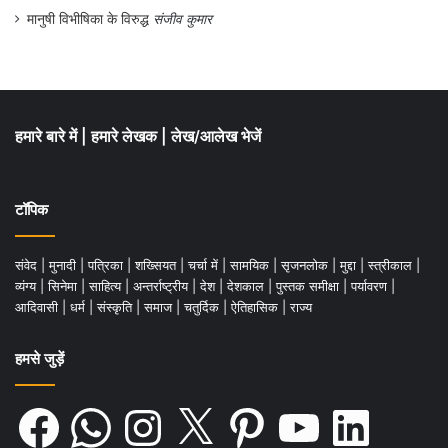
मानुषी विभीषिका के विरुद्ध
संजीव कुमार
हमारे बारे में
|
हमारे लेखक
|
लेख/आलेख भेजें
टॉपिक
संवेद
|
मुनादी
|
पत्रिका
|
शख्सियत
|
चर्चा में
|
सामयिक
|
सृजनलोक
|
मुद्दा
|
स्त्रीकाल
|
व्यंग्य
|
सिनेमा
|
साहित्य
|
अन्तर्राष्ट्रीय
|
देश
|
देशकाल
|
पुस्तक समीक्षा
|
पर्यावरण
|
आदिवासी
|
धर्म
|
संस्कृति
|
समाज
|
चतुर्दिक
|
ऐतिहासिक
|
राज्य
हमसे जुड़ें
Facebook
WhatsApp
Instagram
X
Pinterest
YouTube
LinkedIn