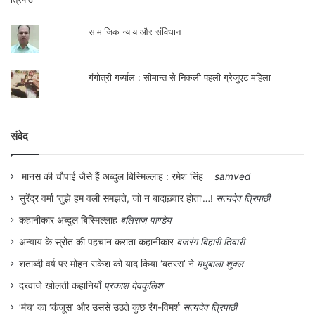
जीवन की क्षणभंगुरता को आमजन को सरलता से
सामाजिक न्याय और संविधान
समझाने का निमित्त भी यहाँ पानी ही बनता है।
गंगोत्री गर्ब्याल : सीमान्त से निकली पहली ग्रेजुएट महिला
महाभारत युद्धोपरान्त द्वारका लौटते समय श्रीकृष्ण
की मरुप्रदेश में उतंक मुनि से भेंट हुई। भगवान ने
तपस्वी को अमृत जैसा जल मिलने का वरदान तो
संवेद
माँगने पर दे दिया, किन्तु इन्द्र ने इस बात का विरोध
मानस की चौपाई जैसे हैं अब्दुल बिस्मिल्लाह : रमेश सिंह
samved
किया, किन्तु कृष्ण की हठ का मान रख मान गए। जब
सुरेंद्र वर्मा ‘तुझे हम वली समझते, जो न बादाख़्वार होता’…!
सत्यदेव त्रिपाठी
मुनि को प्यास लगी उन्होंने कृष्ण का स्मरण किया
कहानीकार अब्दुल बिस्मिल्लाह
बलिराज पाण्डेय
तत्काल भयावह चाण्डाल कुत्तों की टोली के साथ जल
अन्याय के स्रोत की पहचान कराता कहानीकार
बजरंग बिहारी तिवारी
कलश ले आता दिख पड़ा और मुनि से शुद्ध अमृत सा
शताब्दी वर्ष पर मोहन राकेश को याद किया ‘बतरस’ ने
मधुबाला शुक्ल
जल पीने का आग्रह किया। मुनि बेहद कुपित हो
दरवाजे खोलती कहानियाँ
प्रकाश देवकुलिश
गये। क्रोधित मुनि कृष्ण और चाण्डाल को श्राप देने
‘मंच’ का ‘कंजूस’ और उससे उठते कुछ रंग-विमर्श
सत्यदेव त्रिपाठी