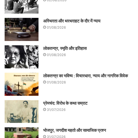
02/08/2026
इसी से जल को समर्पित बड़े त्यौहार भी इस महीने में
मनाए जाते हैं, जो जल की महत्ता, जल संरक्षण की
अस्थिरता और थरथराहट के दौर में न्याय
आवश्यकता, जल स्रोतों की उपयोगिता को धार्मिक
01/08/2026
रीति रिवाजों से जोड़कर जनसमूह में अनायास ही
चेतना जाग्रत करने का पुण्य परक कार्य सहज ही कर
लोकतन्त्र, स्मृति और इतिहास
01/08/2026
पाती है।
लोकतन्त्र का भविष्य : विचारधारा, न्याय और नागरिक विवेक
01/08/2026
प्रेमचंद: विरोध के कथा सम्राट
31/07/2026
भोजपुर, जगदीश महतो और सामाजिक प्रश्न
31/07/2026