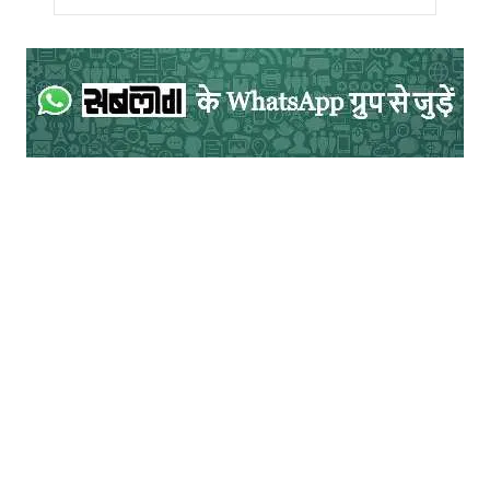
इससे ज़्यादा जलग्रहण करना आपको पाप का भागी
बना सकता है, क्योंकि इतने से ज़्यादा पानी की गणना
मद्यपान में हो जाती है। माशा से एक कहावत ज़हन में
ज़रूर उठती है, जिसका पता लगाया तो जाना कि
तोला और माशा माप तोल की लघु इकाइयां हैं। माप
तौल की लघु इकाइयां हैं तोला और माशा। एक माशा
का वज़न 0.972 ग्राम होता है जबकि तोला साढ़े
ग्यारह ग्राम का होता है। एक तोला में बारह माशा
आते हैं। बहुमूल्य धातुओं व वस्तुओं के ख़रीद फ़रोख़्त
में प्राचीन काल में प्रयुक्त इन मापों से बनी
लोकोक्ति/मुहावरा निरन्तर परिवर्तनीय अस्थिरता को
दर्शाता है। किसी एक बात पर टिक कर नहीं रहना।
पल में तोला पल में माशा/ख़ैर दुनिया तो चल रही है