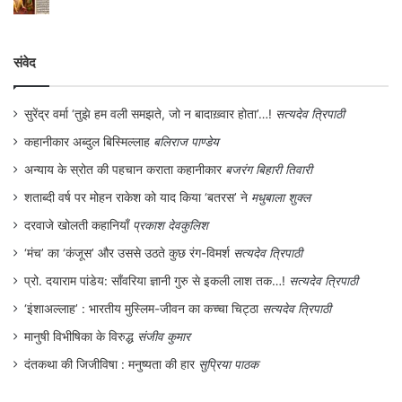
संवेद
सुरेंद्र वर्मा ‘तुझे हम वली समझते, जो न बादाख़्वार होता’…!
सत्यदेव त्रिपाठी
कहानीकार अब्दुल बिस्मिल्लाह
बलिराज पाण्डेय
अन्याय के स्रोत की पहचान कराता कहानीकार
बजरंग बिहारी तिवारी
शताब्दी वर्ष पर मोहन राकेश को याद किया ‘बतरस’ ने
मधुबाला शुक्ल
दरवाजे खोलती कहानियाँ
प्रकाश देवकुलिश
‘मंच’ का ‘कंजूस’ और उससे उठते कुछ रंग-विमर्श
सत्यदेव त्रिपाठी
प्रो. दयाराम पांडेय: साँवरिया ज्ञानी गुरु से इकली लाश तक…!
सत्यदेव त्रिपाठी
‘इंशाअल्लाह’ : भारतीय मुस्लिम-जीवन का कच्चा चिट्ठा
सत्यदेव त्रिपाठी
मानुषी विभीषिका के विरुद्ध
संजीव कुमार
दंतकथा की जिजीविषा : मनुष्यता की हार
सुप्रिया पाठक