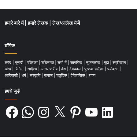
हमारे बारे में
|
हमारे लेखक
|
लेख/आलेख भेजें
टॉपिक
संवेद
|
मुनादी
|
पत्रिका
|
शख्सियत
|
चर्चा में
|
सामयिक
|
सृजनलोक
|
मुद्दा
|
स्त्रीकाल
|
व्यंग्य
|
सिनेमा
|
साहित्य
|
अन्तर्राष्ट्रीय
|
देश
|
देशकाल
|
पुस्तक समीक्षा
|
पर्यावरण
|
आदिवासी
|
धर्म
|
संस्कृति
|
समाज
|
चतुर्दिक
|
ऐतिहासिक
|
राज्य
हमसे जुड़ें
Facebook
WhatsApp
Instagram
X
Pinterest
YouTube
LinkedIn