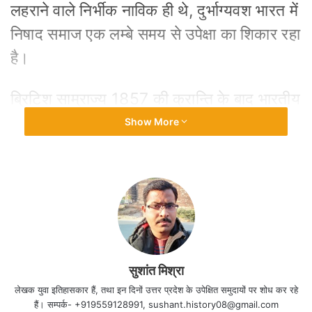
लहराने वाले निर्भीक नाविक ही थे, दुर्भाग्यवश भारत में
निषाद समाज एक लम्बे समय से उपेक्षा का शिकार रहा
है।
ब्रिटिश साम्राज्य 1857 की क्रान्ति के बाद भारतीय
उपमहाद्वीप में अपने साम्राज्य को एक सांख्यिकी
Show More
इकाई का स्वरूप देने का प्रयास करता है, जिससे वह
अपने अधीन लोगों के ऊपर एक बेहतर नियंत्रण
स्थापित कर सके। इस प्रक्रिया में दो तथ्य
महत्वपूर्ण हैं, यह प्रक्रिया पश्चिम में उत्पादित ज्ञान
का देशज ज्ञान के सीमित सहयोग से शक्ति एवं ज्ञान
का सफल प्रयोग था, इस विषय पर मानवविज्ञानी एवं
सुशांत मिश्रा
उपनिवेशवाद पर विद्वत लेख लिखने वाले बरनार्ड कोन
लेखक युवा इतिहासकार हैं, तथा इन दिनों उत्तर प्रदेश के उपेक्षित समुदायों पर शोध कर रहे
हैं। सम्पर्क- +919559128991, sushant.history08@gmail.com
ने फूको से बहुत पहले ही विस्तार से लिखा है कि