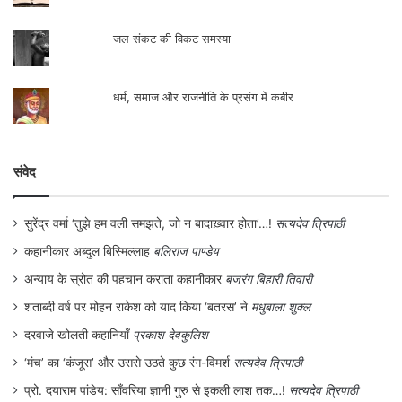
गंगा रिवर नेविगेशन एक्ट 1867 द्वारा उनके
जलजीवन व अधिकारों को नियंत्रित कर लिया जाता
जल संकट की विकट समस्या
है
धर्म, समाज और राजनीति के प्रसंग में कबीर
संवेद
सुरेंद्र वर्मा ‘तुझे हम वली समझते, जो न बादाख़्वार होता’…!
सत्यदेव त्रिपाठी
कहानीकार अब्दुल बिस्मिल्लाह
बलिराज पाण्डेय
अन्याय के स्रोत की पहचान कराता कहानीकार
बजरंग बिहारी तिवारी
शताब्दी वर्ष पर मोहन राकेश को याद किया ‘बतरस’ ने
मधुबाला शुक्ल
दरवाजे खोलती कहानियाँ
प्रकाश देवकुलिश
‘मंच’ का ‘कंजूस’ और उससे उठते कुछ रंग-विमर्श
सत्यदेव त्रिपाठी
स्वतन्त्र भारत में भी सरकार व समाज का रवैया
प्रो. दयाराम पांडेय: साँवरिया ज्ञानी गुरु से इकली लाश तक…!
सत्यदेव त्रिपाठी