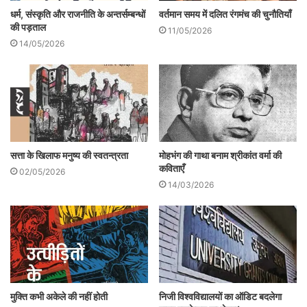
धर्म, संस्कृति और राजनीति के अन्तर्सम्बन्धों
वर्तमान समय में दलित रंगमंच की चुनौतियाँ
शोध को पूरा करने के लिए वे मेडिकल काउंसिल ऑफ
की पड़ताल
11/05/2026
बोर्ड से अनुमति लेते हैं। अनुमति मिलने के उपरान्‍त वे
14/05/2026
शोध कार्य में लग जाते हैं। इस कार्य हेतु वे तरह-तरह
के नमूने एकत्र कर उसकी जाँच-पड़ताल में लगे रहते
हैं। इस बीमारी की तह तक पहुँचने की निरन्तर
कोशिश करते रहते हैं।
सत्ता के खिलाफ मनुष्य की स्वतन्त्रता
मोहभंग की गाथा बनाम श्रीकांत वर्मा की
कविताएँ
02/05/2026
14/03/2026
‘जीवन में स्पंदन का मंत्र : चटाक-चट-धा!’
डॉ. प्रशान्त का यह कार्य वर्तमान समय में भी बेहद
मुक्ति कभी अकेले की नहीं होती
निजी विश्वविद्यालयों का ऑडिट बदलेगा