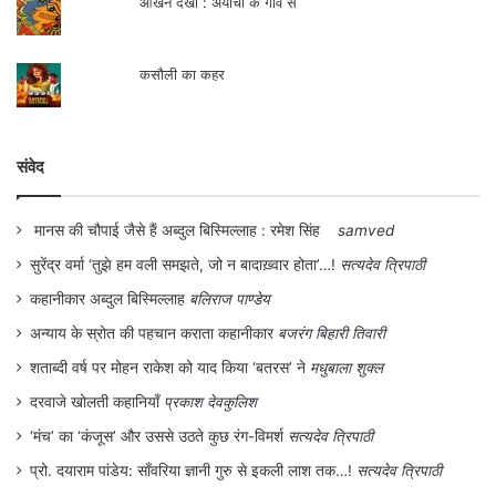
आंखन देखी : अयाची के गाँव से
है। इसी का परिणाम है कि कोरोना जैसी बीमारी का
भय भुखमरी के भय के आगे नगण्‍य है, जिसके कारण
कसौली का कहर
बड़े पैमाने पर दि‍हाड़ी मजदूरों का पलायन देखने को
मिल रहा है। ऐसी स्थिति में ये लोग भूख से पहले
संवेद
मरेंगे, कोराना से बाद में।
मानस की चौपाई जैसे हैं अब्दुल बिस्मिल्लाह : रमेश सिंह
samved
.
सुरेंद्र वर्मा ‘तुझे हम वली समझते, जो न बादाख़्वार होता’…!
सत्यदेव त्रिपाठी
कहानीकार अब्दुल बिस्मिल्लाह
बलिराज पाण्डेय
अन्याय के स्रोत की पहचान कराता कहानीकार
बजरंग बिहारी तिवारी
शताब्दी वर्ष पर मोहन राकेश को याद किया ‘बतरस’ ने
मधुबाला शुक्ल
दरवाजे खोलती कहानियाँ
प्रकाश देवकुलिश
‘मंच’ का ‘कंजूस’ और उससे उठते कुछ रंग-विमर्श
सत्यदेव त्रिपाठी
प्रो. दयाराम पांडेय: साँवरिया ज्ञानी गुरु से इकली लाश तक…!
सत्यदेव त्रिपाठी