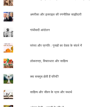
समान बेहद प्रासंगिक तो नजर आते ही हैं, साथ ही
प्रेरणादायक भी हैं।
अमरीका और इजराइल की रणनीतिक साझीदारी
गांधीवादी आंदोलन
परंपरा और प्रगति : गुनाहों का देवता के संदर्भ में
नेहरू मॉडल और एक श्रावणी दोपहरी की धूप
(भाग-1)
लोकतन्त्र, विचारधारा और साहित्य
मैला आँचल की उपर्युक्‍त घटना की तरह वर्तमान में भी
क्या सचमुच होती हैं परियाँ?
गरीबी, भुखमरी और जहालत ही बीमारी के मूल कारणों
में से है। गरीबी, भुखमरी और जहालत की बीमारी से
साहित्य और जीवन के भ्रम और यथार्थ
पीडि़त आम जनता के सामने वे सारे नियम-कानून को
तोड़ डालने के अलावा अन्‍य कोई उपाय नहीं बचता