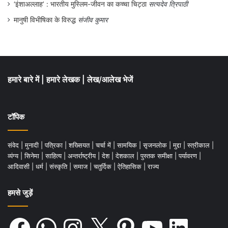
‘इंशाअल्लाह’ : भारतीय मुस्लिम-जीवन का कच्चा चिट्ठा
सत्यदेव त्रिपाठी
मानुषी विभीषिका के विरुद्ध
संजीव कुमार
हमारे बारे में
|
हमारे लेखक
|
लेख/आलेख भेजें
टॉपिक
संवेद
|
मुनादी
|
पत्रिका
|
शख्सियत
|
चर्चा में
|
सामयिक
|
सृजनलोक
|
मुद्दा
|
स्त्रीकाल
|
व्यंग्य
|
सिनेमा
|
साहित्य
|
अन्तर्राष्ट्रीय
|
देश
|
देशकाल
|
पुस्तक समीक्षा
|
पर्यावरण
|
आदिवासी
|
धर्म
|
संस्कृति
|
समाज
|
चतुर्दिक
|
ऐतिहासिक
|
राज्य
हमसे जुड़ें
Facebook
WhatsApp
Instagram
X
Pinterest
YouTube
LinkedIn