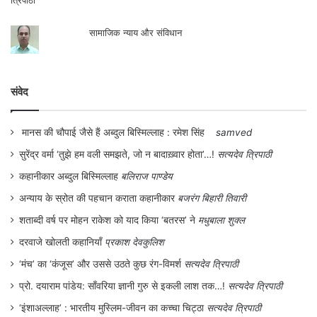
शताब्दी वर्ष पर मोहन राकेश को याद किया ‘बतरस’ ने
मधुबाला शुक्ल
दरवाजे खोलती कहानियाँ
प्रकाश देवकुलिश
‘मंच’ का ‘कंजूस’ और उससे उठते कुछ रंग-विमर्श
सत्यदेव त्रिपाठी
प्रो. दयाराम पांडेय: साँवरिया ज्ञानी गुरु से इकली लाश तक…!
सत्यदेव त्रिपाठी
‘इंशाअल्लाह’ : भारतीय मुस्लिम-जीवन का कच्चा चिट्ठा
सत्यदेव त्रिपाठी
स्वतंत्र तबला वादन में चक्रदार परन प्रस्तुत करते हुए 6 वर्षीय मास्टर प्रियतोष साथ में
सारंगी पर तनिस धौलपुरी
मानुषी विभीषिका के विरुद्ध
संजीव कुमार
चक्रदार महोत्सव का समापन दिल्ली के त्रिवेणी
सभागार में 31 मार्च 2023 को सम्पन्न हुआ।
कार्यक्रम का आरंभ दिल्ली घराने के मशहूर वायलिन
हमारे बारे में
|
हमारे लेखक
|
लेख/आलेख भेजें
वादक जनाब असग़र हुसैन द्वारा राग श्याम कल्याण
और पहाड़ी की सुन्दर प्रस्तुति दी गई। झपताल
टॉपिक
विलम्बित एवं द्रुत तीनताल में आलाप के साथ तानों
की तैयारी, लय की विविधता के साथ राग की शुद्धता
संवेद
|
मुनादी
|
पत्रिका
|
शख्सियत
|
चर्चा में
|
सामयिक
|
सृजनलोक
|
मुद्दा
|
स्त्रीकाल
|
व्यंग्य
|
सिनेमा
|
साहित्य
|
अन्तर्राष्ट्रीय
|
देश
|
देशकाल
|
पुस्तक समीक्षा
|
पर्यावरण
|