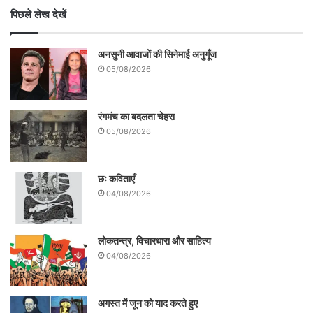
संस्कृति मंत्रालय के विशेष सहयोग से देवभूमि
पिछले लेख देखें
ऋषिकेश में नए सांस्कृतिक विविधता एवं स्वच्छता
संकल्प (नमामि गंगे) एवं संवर्धन हेतु 15 एवं 16 मार्च
अनसुनी आवाजों की सिनेमाई अनुगूँज
2023 को दो दिवसीय चक्रदार महोत्सव का भव्य
05/08/2026
आयोजन हुआ।
रंगमंच का बदलता चेहरा
05/08/2026
छः कविताएँ
04/08/2026
लोकतन्त्र, विचारधारा और साहित्य
04/08/2026
अगस्त में जून को याद करते हुए