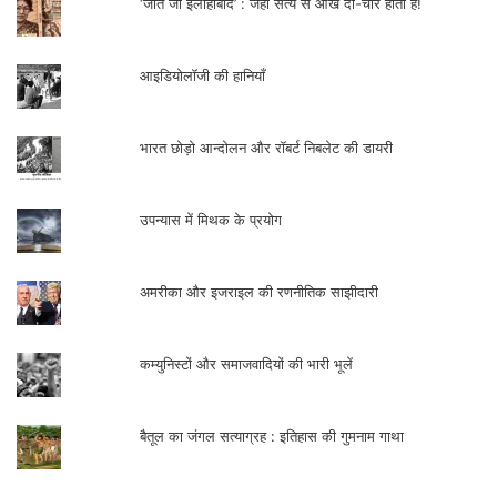
‘जीते जी इलाहाबाद’ : जहाँ सत्य से आँखें दो-चार होती हैं!
की भूमिका अधिकांश परिस्थितिजन्‍य होती है, जिनमें
से एक अश्‍वत्‍थामा भी था।
आइडियोलॉजी की हानियाँ
भारत छोड़ो आन्दोलन और रॉबर्ट निबलेट की डायरी
लेखक शिक्षाविद् एवं स्‍वतन्त्र लेखक हैं|
उपन्यास में मिथक के प्रयोग
सम्पर्क- +919479273685,
santosh.baghel@gmail.com
अमरीका और इजराइल की रणनीतिक साझीदारी
.
कम्युनिस्टों और समाजवादियों की भारी भूलें
बैतूल का जंगल सत्याग्रह : इतिहास की गुमनाम गाथा