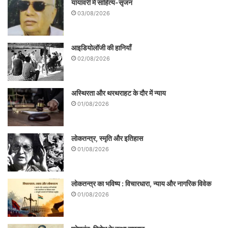
यायावरी में साहित्य-सृजन
अश्‍वत्‍थामा बन जाता है। तथाकथित समय में
03/08/2026
अश्‍वत्‍थामा जैसे लोगों का उदय निरंतर होता जा रहा
है। इसलिए महाभारत का यह पात्र समसामयिक भी
आइडियोलॉजी की हानियाँ
लगता है। आधुनिक समाज, अश्‍वत्‍थामा की पहली
02/08/2026
प्रवृत्ति वाली भूमिका को छोड़ चुका है और दूसरी
प्रवृत्ति वाली भूमिका को अपना रहा है।
अस्थिरता और थरथराहट के दौर में न्याय
01/08/2026
लोकतन्त्र, स्मृति और इतिहास
01/08/2026
लोकतन्त्र का भविष्य : विचारधारा, न्याय और नागरिक विवेक
01/08/2026