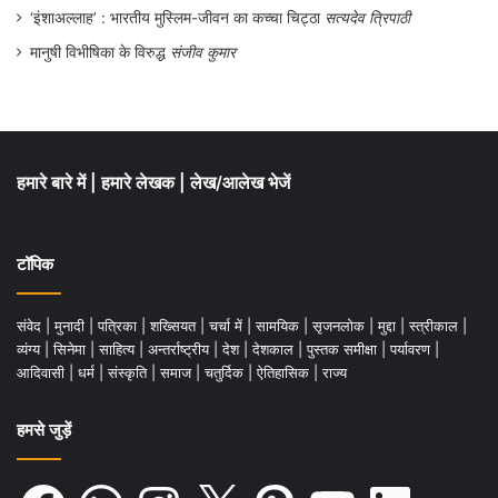
‘इंशाअल्लाह’ : भारतीय मुस्लिम-जीवन का कच्चा चिट्ठा
सत्यदेव त्रिपाठी
मानुषी विभीषिका के विरुद्ध
संजीव कुमार
हमारे बारे में
|
हमारे लेखक
|
लेख/आलेख भेजें
टॉपिक
संवेद
|
मुनादी
|
पत्रिका
|
शख्सियत
|
चर्चा में
|
सामयिक
|
सृजनलोक
|
मुद्दा
|
स्त्रीकाल
|
व्यंग्य
|
सिनेमा
|
साहित्य
|
अन्तर्राष्ट्रीय
|
देश
|
देशकाल
|
पुस्तक समीक्षा
|
पर्यावरण
|
आदिवासी
|
धर्म
|
संस्कृति
|
समाज
|
चतुर्दिक
|
ऐतिहासिक
|
राज्य
हमसे जुड़ें
Facebook
WhatsApp
Instagram
X
Pinterest
YouTube
LinkedIn