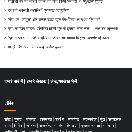
शताब्दी वर्ष पर मोहन राकेश को याद किया ‘बतरस’ ने
मधुबाला शुक्ल
दरवाजे खोलती कहानियाँ
प्रकाश देवकुलिश
‘मंच’ का ‘कंजूस’ और उससे उठते कुछ रंग-विमर्श
सत्यदेव त्रिपाठी
प्रो. दयाराम पांडेय: साँवरिया ज्ञानी गुरु से इकली लाश तक…!
सत्यदेव त्रिपाठी
‘इंशाअल्लाह’ : भारतीय मुस्लिम-जीवन का कच्चा चिट्ठा
सत्यदेव त्रिपाठी
मानुषी विभीषिका के विरुद्ध
संजीव कुमार
हमारे बारे में
|
हमारे लेखक
|
लेख/आलेख भेजें
टॉपिक
संवेद
|
मुनादी
|
पत्रिका
|
शख्सियत
|
चर्चा में
|
सामयिक
|
सृजनलोक
|
मुद्दा
|
स्त्रीकाल
|
व्यंग्य
|
सिनेमा
|
साहित्य
|
अन्तर्राष्ट्रीय
|
देश
|
देशकाल
|
पुस्तक समीक्षा
|
पर्यावरण
|
आदिवासी
|
धर्म
|
संस्कृति
|
समाज
|
चतुर्दिक
|
ऐतिहासिक
|
राज्य