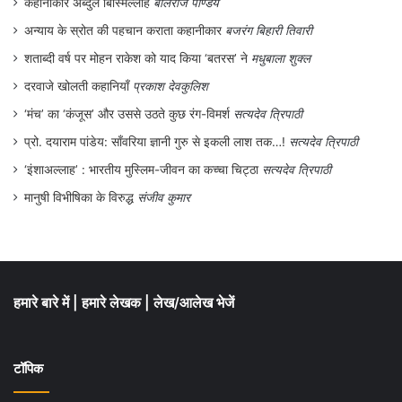
कहानीकार अब्दुल बिस्मिल्लाह
बलिराज पाण्डेय
देवर्षि नारद को अपार कष्ट हुआ। देवर्षि ने श्री
अन्याय के स्रोत की पहचान कराता कहानीकार
बजरंग बिहारी तिवारी
नारायण से क्षमा-याचना की लेकिन अब कुछ हो नहीं
शताब्दी वर्ष पर मोहन राकेश को याद किया ‘बतरस’ ने
मधुबाला शुक्ल
सकता था। ऐसे में भगवान विष्णु ने उन्हें समझाया कि
दरवाजे खोलती कहानियाँ
प्रकाश देवकुलिश
ये सब माया का प्रभाव था। इसमें आपका कोई दोष
‘मंच’ का ‘कंजूस’ और उससे उठते कुछ रंग-विमर्श
सत्यदेव त्रिपाठी
नहीं है।
प्रो. दयाराम पांडेय: साँवरिया ज्ञानी गुरु से इकली लाश तक…!
सत्यदेव त्रिपाठी
‘इंशाअल्लाह’ : भारतीय मुस्लिम-जीवन का कच्चा चिट्ठा
सत्यदेव त्रिपाठी
पौराणिक ग्रंथों में देवर्षि
मानुषी विभीषिका के विरुद्ध
संजीव कुमार
कई बार कुछ लोग देवर्षि नारद के होने पर सवाल भी
उठाते हैं। हंसी उड़ाते हैं। जबकि देवर्षि नारद के बारे
में अनेकानेक जानकारियां पौराणिक ग्रंथों में वर्णित
हैं। अथर्ववेद के अनुसार नारद नाम के एक ऋषि हुए
हमारे बारे में
|
हमारे लेखक
|
लेख/आलेख भेजें
हैं। ऐतरेय ब्राह्मण के कथन के अनुसार हरिशचंद्र
के पुरोहित सोमक, साहदेव्य के शिक्षक तथा आग्वष्टय
टॉपिक
एवं युधाश्रौष्ठि को अभिशप्त करने वाले भी नारद थे।