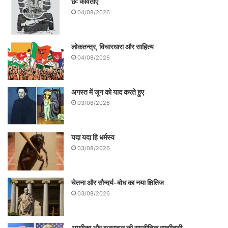
छः कविताएँ
04/08/2026
लोकतन्त्र, विचारधारा और साहित्य
04/08/2026
अगस्त में जून को याद करते हुए
03/08/2026
नारद मुनि के हाथ में हमेशा वीणा होती है। संदेश देने
यदा यदा हि धर्मस्य
03/08/2026
या पहुंचाने के लिए वे गायन शैली का प्रयोग करते
और गायन के लिए वीणा का। कहा जाता है कि नारद
चेतना और सौन्दर्य-बोध का नया क्षितिज
मुनि सच्चे सहायक के रूप में हमेशा सच्चे और निर्दोष
03/08/2026
लोगों की पुकार श्री हरि तक पहुंचाने का काम भी
करते थे, जैसे आज के पत्रकार भी जनजागरण का
अमरीका और इजराइल की रणनीतिक साझीदारी