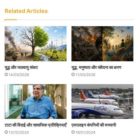
नारद जी अवतीर्ण हुए और ब्रह्माजी के मानस पुत्र
Related Articles
कहलाए। इससे ये स्पष्ट हो जाता है कि नारद जी
भगवान ब्रह्मा जी के ही मानस पुत्र थे।
युद्ध और जलवायु संकट
युद्ध, मनुष्यता और संवेदना का क्षरण
14/05/2026
11/05/2026
श्री नारायण के वरदान से ही नारद मुनि वैकुण्ठ सहित
एयरलाइन कंपनियों की मनमानी
टाटा की विदाई और सामाजिक प्रतिक्रियाएँ
19/01/2024
13/10/2024
तीनों लोकों में बेरोकटोक विचरण करने लगे। पलक