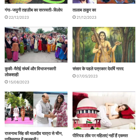
गंगा-जमुनी तहज़ीब का सरस्वती-विलोप
तालाब ठाकुर का
22/12/2023
21/12/2023
चित्रकारों के साथ आयरलैंड की महिल नॉटेड
संसार के पहले पत्रकार देवर्षि नारद
कुकी-मैतेई संघर्ष और विभाजनकारी
इन चित्रकारों ने बताया, पिछले साल लॉकडाउन के
लोकशाही
07/05/2023
ऐन पहले आयरलैंड की रहने वाली नॉटेड चारलेट, जो
15/08/2023
स्वयं पेशे से चित्रकार हैं, वह अपने पति के साथ
पाटनगढ़ आई थीं। उन्हें उमरिया स्थित टिकुली कला
केंद्र के निदेशक संतोष कुमार द्विवेदी यहाँ लाये थे।
गाँव में गोंड चित्रकला और कलाकारों से मिलकर वह
राजनाथ सिंह की मालदीव यात्रा से चीन,
बहुत भावुक हो गयी थी। तब उन्होंने यहाँ के
पीरियड लीव पर महिलाएं नहीं हैं एकमत
पाकिस्तान में खलबली !