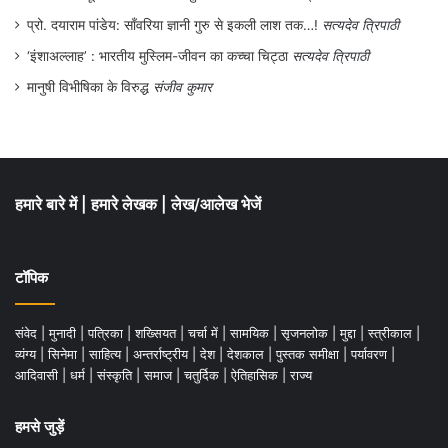
प्रो. दयाराम पांडेय: साँवरिया ज्ञानी गुरु से इकली लाश तक…!
सत्यदेव त्रिपाठी
‘इंशाअल्लाह’ : भारतीय मुस्लिम-जीवन का कच्चा चिट्ठा
सत्यदेव त्रिपाठी
मानुषी विभीषिका के विरुद्ध
संजीव कुमार
हमारे बारे में
|
हमारे लेखक
|
लेख/आलेख भेजें
टॉपिक
संवेद
|
मुनादी
|
पत्रिका
|
शख्सियत
|
चर्चा में
|
सामयिक
|
सृजनलोक
|
मुद्दा
|
स्त्रीकाल
|
व्यंग्य
|
सिनेमा
|
साहित्य
|
अन्तर्राष्ट्रीय
|
देश
|
देशकाल
|
पुस्तक समीक्षा
|
पर्यावरण
|
आदिवासी
|
धर्म
|
संस्कृति
|
समाज
|
चतुर्दिक
|
ऐतिहासिक
|
राज्य
हमसे जुड़ें