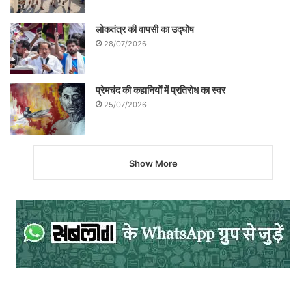
यह कविता याद रखनी चाहिए –
लोकतंत्र की वापसी का उद्घोष
28/07/2026
जो पुल बनाएँगे
प्रेमचंद की कहानियों में प्रतिरोध का स्वर
वे अनिवार्यत:
25/07/2026
पीछे रह जाएँगे।
Show More
सेनाएँ हो जाएँगी पार
मारे जाएँगे रावण
जयी होंगे राम,
जो निर्माता रहे