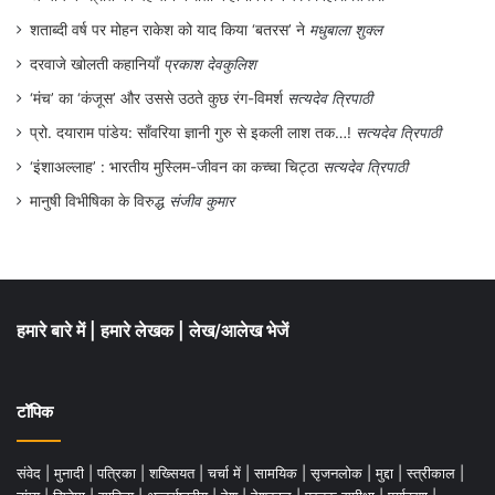
शताब्दी वर्ष पर मोहन राकेश को याद किया ‘बतरस’ ने
मधुबाला शुक्ल
दरवाजे खोलती कहानियाँ
प्रकाश देवकुलिश
‘मंच’ का ‘कंजूस’ और उससे उठते कुछ रंग-विमर्श
सत्यदेव त्रिपाठी
प्रो. दयाराम पांडेय: साँवरिया ज्ञानी गुरु से इकली लाश तक…!
सत्यदेव त्रिपाठी
‘इंशाअल्लाह’ : भारतीय मुस्लिम-जीवन का कच्चा चिट्ठा
सत्यदेव त्रिपाठी
मानुषी विभीषिका के विरुद्ध
संजीव कुमार
हमारे बारे में
|
हमारे लेखक
|
लेख/आलेख भेजें
टॉपिक
संवेद
|
मुनादी
|
पत्रिका
|
शख्सियत
|
चर्चा में
|
सामयिक
|
सृजनलोक
|
मुद्दा
|
स्त्रीकाल
|