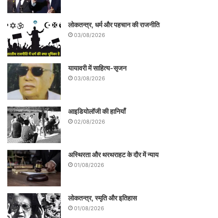
महत्‍वपूर्ण है। वह आदिवासियों के साथ-साथ दलितों-
पिछड़ों और अन्‍य अल्‍पसंख्‍यकों की आँखे खोलने वाला
लोकतन्त्र, धर्म और पहचान की राजनीति
है – ‘यह मत समझना कि संथालों की जमीन छुड़ाकर
03/08/2026
ही जमींदार संतोष कर लेगा। अब गाँव के किसानों की
बारी आएगी।’
यायावरी में साहित्य-सृजन
03/08/2026
आइडियोलॉजी की हानियाँ
02/08/2026
अस्थिरता और थरथराहट के दौर में न्याय
01/08/2026
लोकतन्त्र, स्मृति और इतिहास
01/08/2026