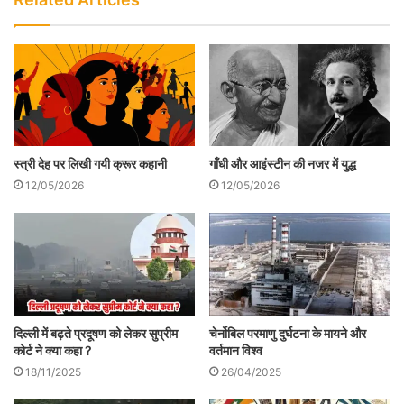
कि आजाद भारत में भी आदिवासी दिकुओं की
औपनिवेशिक गुलामी से शायद ही मुक्‍त हो पाएँगे।
स्त्री देह पर लिखी गयी क्रूर कहानी
गाँधी और आइंस्टीन की नजर में युद्ध
12/05/2026
12/05/2026
दिल्ली में बढ़ते प्रदूषण को लेकर सुप्रीम
चेर्नोबिल परमाणु दुर्घटना के मायने और
संथालों के ऊपर कायस्‍थ तहसीलदार विश्‍वनाथ
कोर्ट ने क्या कहा ?
वर्तमान विश्व
प्रसाद के बहकावे में आकर मेरीगंज की दिकू आबादी
18/11/2025
26/04/2025