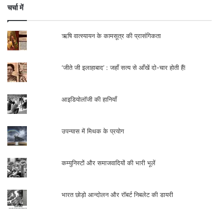
चर्चा में
आँचल के संथालों की जैसे अब वह सुराज समारोह में
नाचने-गाने को तैयार नहीं है विशेषत: तब जब उसी
ऋषि वात्स्यायन के कामसूत्र की प्रासंगिकता
सुराज समारोह के साथ देशी दिकू सत्‍ता आदिवासियों
के दमन का मुकदमा समारोह भी मनाती हो।
‘जीते जी इलाहाबाद’ : जहाँ सत्य से आँखें दो-चार होती हैं!
.
आइडियोलॉजी की हानियाँ
उपन्यास में मिथक के प्रयोग
कम्युनिस्टों और समाजवादियों की भारी भूलें
भारत छोड़ो आन्दोलन और रॉबर्ट निबलेट की डायरी