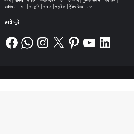
व्यंग्य
|
सिनेमा
|
साहित्य
|
अन्तर्राष्ट्रीय
|
देश
|
देशकाल
|
पुस्तक समीक्षा
|
पर्यावरण
|
आदिवासी
|
धर्म
|
संस्कृति
|
समाज
|
चतुर्दिक
|
ऐतिहासिक
|
राज्य
हमसे जुड़ें
Facebook
WhatsApp
Instagram
X
Pinterest
YouTube
LinkedIn