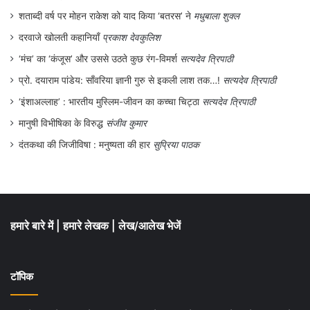
शताब्दी वर्ष पर मोहन राकेश को याद किया ‘बतरस’ ने
मधुबाला शुक्ल
दिनों सादा कागज जिस्ते में मिलता था। कागज को
दरवाजे खोलती कहानियाँ
प्रकाश देवकुलिश
मोड़कर उसे सूई धागे से सिलाई करके हम खुद कॉपी
‘मंच’ का ‘कंजूस’ और उससे उठते कुछ रंग-विमर्श
सत्यदेव त्रिपाठी
बनाते थे। उसे अब दुधिया से नहीं, कागज की पेंसिल
प्रो. दयाराम पांडेय: साँवरिया ज्ञानी गुरु से इकली लाश तक…!
सत्यदेव त्रिपाठी
से और स्केल की सहायता से सलाखा जाता था।
‘इंशाअल्लाह’ : भारतीय मुस्लिम-जीवन का कच्चा चिट्ठा
सत्यदेव त्रिपाठी
स्केल काठ के भी होते थे और थोड़ा ज्यादा पैसा लगाने
मानुषी विभीषिका के विरुद्ध
संजीव कुमार
पर प्लास्टिक के मिलते थे जो पारदर्शी होते थे।
दंतकथा की जिजीविषा : मनुष्यता की हार
सुप्रिया पाठक
लिखने का काम अब रोशनाई से होने लगा किन्तु
कलम सरकंडे की ही होती थी, जिसे गढ़कर और पत्ती
(ब्लेड) से खत काटकर हम सुंदर लिखावट के लिए
हमारे बारे में
|
हमारे लेखक
|
लेख/आलेख भेजें
अपने अनुकूल आकार का बना लेते थे। अब हमारी
अध्ययन सामग्री में ब्लेड भी जुड़ गया। इमला और
टॉपिक
सुलेख दो ही तरह का लेखन होता था। इसके अलावा
100 अंक तक गिनती, दस तक पहाड़ा और जोड़