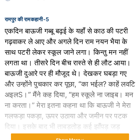
रामपुर की रामकहानी-5
एकदिन बाऊजी गब्बू बढ़ई के यहाँ से काठ की पटरी
गढ़वाकर ले आए और अगले दिन राम नयन भैया के
साथ पटरी लेकर स्कूल जाने लगा। किन्तु मन नहीं
लगता था। तीसरे दिन बीच रास्ते से ही लौट आया।
बाऊजी दुआरे पर ही मौजूद थे। देखकर घबड़ा गए
और उन्होंने पुचकार कर पूछा, “का भईल? काहें लवटि
अइलS।” मैंने कह दिया, “हम स्कूले ना जाइब। मन
ना करता।” मेरा इतना कहना था कि बाऊजी ने मेरा
गलफड़ा पकड़ा, ऊपर उठाया और जमीन पर पटक
दिया। इसके बाद भी ताबड़तोड़ कई झाँपड़ जड़
दिए। मेरी चीख सुनकर माई जबतक आती और उनके
Show More