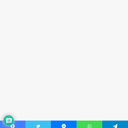
भी प्रिय। कागज के संचय की आदत का परिणाम है
कि आज अपनी पोतियों द्वारा लक लक करते सादे
कागजों से खेलते और उन्हें व्यर्थ में बर्बाद करते देखता
हूँ तो बड़ी पीड़ा होती है। मुझे अपने वे दिन याद आने
लगते हैं। अपने विद्यार्थी जीवन में ही नहीं, अध्यापन
काल में भी मैं कागज पर दो बार लिखता था। एक बार
कागज वाली पेंसिल से और जब कापी भर जाती थी तो
दुबारा उसपर कलम से।
स्कूल में बैठने के लिए टाट मिलता था जो जूट का बना
होता था। किन्तु सभी बच्चों के लिए टाट सुलभ न होने
के कारण कुछ कक्षाओं के बच्चों को अपने बैठने के
लिए अपने-अपने घरों से जूट का बैग या ऐसी ही कोई
वस्तु लानी पड़ती थी। सभी बच्चे पैदल ही स्कूल जाते