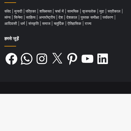
संवेद
|
मुनादी
|
पत्रिका
|
शख्सियत
|
चर्चा में
|
सामयिक
|
सृजनलोक
|
मुद्दा
|
स्त्रीकाल
|
व्यंग्य
|
सिनेमा
|
साहित्य
|
अन्तर्राष्ट्रीय
|
देश
|
देशकाल
|
पुस्तक समीक्षा
|
पर्यावरण
|
आदिवासी
|
धर्म
|
संस्कृति
|
समाज
|
चतुर्दिक
|
ऐतिहासिक
|
राज्य
हमसे जुड़ें
Facebook
WhatsApp
Instagram
X
Pinterest
YouTube
LinkedIn