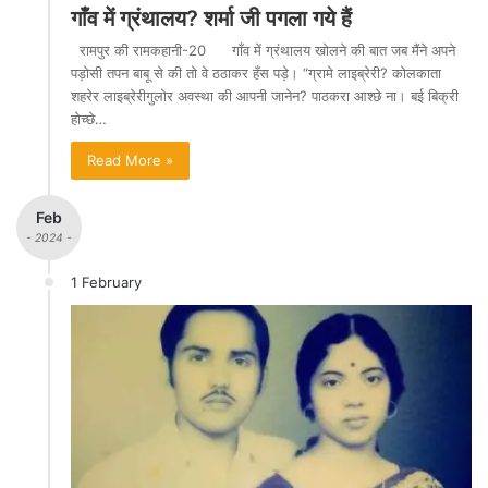
गाँव में ग्रंथालय? शर्मा जी पगला गये हैं
रामपुर की रामकहानी-20 गाँव में ग्रंथालय खोलने की बात जब मैंने अपने
पड़ोसी तपन बाबू से की तो वे ठठाकर हँस पड़े। “ग्रामे लाइब्रेरी? कोलकाता
शहरेर लाइब्रेरीगुलोर अवस्था की आपनी जानेन? पाठकरा आश्छे ना। बई बिक्री
होच्छे…
Read More »
Feb
- 2024 -
1 February