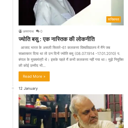
शख्सियत
अमरनाथ
0
ज्योति बसु : एक नास्तिक की लोकनीति
आजाद भारत के असली सितारे-61 कलकत्ता विश्वविद्यालय में मैंने जब
साक्षात्कार दिया था तो उन दिनों ज्योति बसु (08.07.1914 -17.01.2010) प.
बंगाल के मुख्यमंत्री थे। इसके पहले मैं कभी कलकत्ता नहीं गया था। मुझे नियुक्ति
की कोई उम्मीद भी…
Read More »
12 January