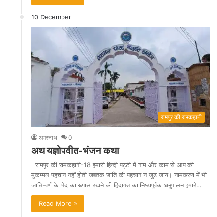
10 December
रामपुर की रामकहानी
अमरनाथ
0
अथ यज्ञोपवीत-भंजन कथा
रामपुर की रामकहानी-18 हमारी हिन्दी पट्टी में नाम और काम से आप की
मुकम्मल पहचान नहीं होती जबतक जाति की पहचान न जुड़ जाय। नामकरण में भी
जाति-वर्ण के भेद का ख्याल रखने की हिदायत का निष्ठापूर्वक अनुपालन हमारे…
Read More »