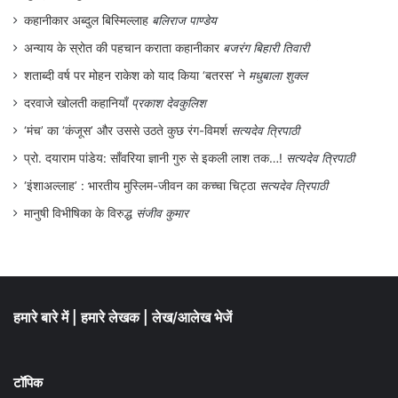
कहानीकार अब्दुल बिस्मिल्लाह
बलिराज पाण्डेय
अन्याय के स्रोत की पहचान कराता कहानीकार
बजरंग बिहारी तिवारी
शताब्दी वर्ष पर मोहन राकेश को याद किया ‘बतरस’ ने
मधुबाला शुक्ल
दरवाजे खोलती कहानियाँ
प्रकाश देवकुलिश
‘मंच’ का ‘कंजूस’ और उससे उठते कुछ रंग-विमर्श
सत्यदेव त्रिपाठी
प्रो. दयाराम पांडेय: साँवरिया ज्ञानी गुरु से इकली लाश तक…!
सत्यदेव त्रिपाठी
‘इंशाअल्लाह’ : भारतीय मुस्लिम-जीवन का कच्चा चिट्ठा
सत्यदेव त्रिपाठी
मानुषी विभीषिका के विरुद्ध
संजीव कुमार
हमारे बारे में
|
हमारे लेखक
|
लेख/आलेख भेजें
टॉपिक