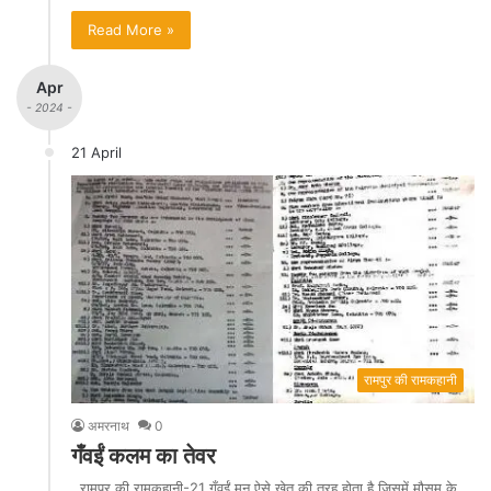
Read More »
Apr
- 2024 -
21 April
रामपुर की रामकहानी
अमरनाथ
0
गँवईं कलम का तेवर
रामपुर की रामकहानी-21 गँवईं मन ऐसे खेत की तरह होता है जिसमें मौसम के