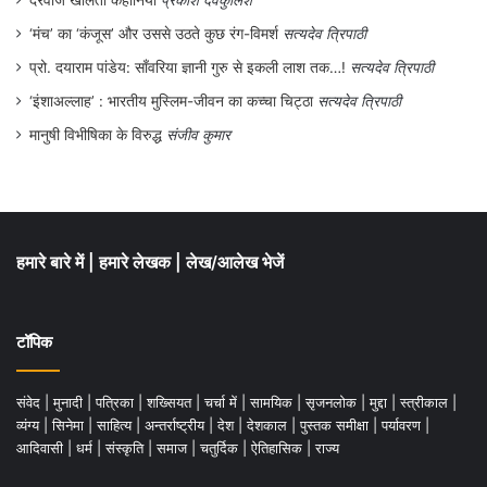
दरवाजे खोलती कहानियाँ
प्रकाश देवकुलिश
‘मंच’ का ‘कंजूस’ और उससे उठते कुछ रंग-विमर्श
सत्यदेव त्रिपाठी
प्रो. दयाराम पांडेय: साँवरिया ज्ञानी गुरु से इकली लाश तक…!
सत्यदेव त्रिपाठी
‘इंशाअल्लाह’ : भारतीय मुस्लिम-जीवन का कच्चा चिट्ठा
सत्यदेव त्रिपाठी
मानुषी विभीषिका के विरुद्ध
संजीव कुमार
हमारे बारे में
|
हमारे लेखक
|
लेख/आलेख भेजें
टॉपिक
संवेद
|
मुनादी
|
पत्रिका
|
शख्सियत
|
चर्चा में
|
सामयिक
|
सृजनलोक
|
मुद्दा
|
स्त्रीकाल
|
व्यंग्य
|
सिनेमा
|
साहित्य
|
अन्तर्राष्ट्रीय
|
देश
|
देशकाल
|
पुस्तक समीक्षा
|
पर्यावरण
|
आदिवासी
|
धर्म
|
संस्कृति
|
समाज
|
चतुर्दिक
|
ऐतिहासिक
|
राज्य