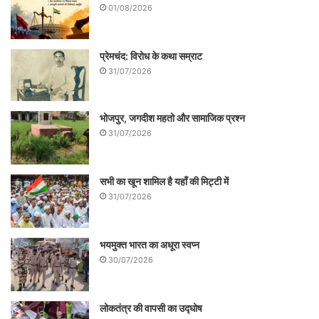
01/08/2026
कूटनीति ही रणनिति का हिस्सा बन गया है। ऐसे लोग
अपनी बातों के जाल को इस तरह से बुनते हैं कि इससे
प्रेमचंद: विरोध के कथा सम्राट
निकल पाना मुश्किल हो जाता है। इसलिए समय रहते
31/07/2026
यदि हम ऐसे लोगों को रेखांकित नहीं करेंगे, तो ये लोग
समाज को गलत दिशा दिखाकर खोखला बना देगा
भोजपुर, जगदीश महतो और सामाजिक प्रश्न
31/07/2026
और देश निर्माण की ओर न बढ़कर विनाश की ओर
बढ़ेगा
।
सभी का खून शामिल है यहाँ की मिट्टी में
31/07/2026
.
भयमुक्त भारत का अधूरा स्वप्न
30/07/2026
लोकतंत्र की वापसी का उद्घोष