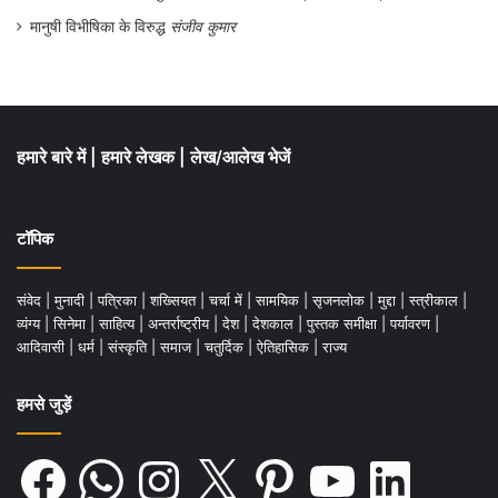
अधिक से अधिक शोध-प्रबंधों के निर्देशन का अनुभव
मानुषी विभीषिका के विरुद्ध
संजीव कुमार
चाहिए। इस तरह शार्टकट के इस युग में शोधार्थी और
शोध-निर्देशक दोनों ने ही श्रम से पल्ला झाड़ लिया
है। दोनों में जैसे गुप्त समझौता हो। कौन सिर खपाने
हमारे बारे में
|
हमारे लेखक
|
लेख/आलेख भेजें
जाय, उद्देश्य तो डिग्री हासिल करना है और उसके
लिए श्रम की जरूरत कम, व्यवहार- कुशलता की
टॉपिक
जरूरत अधिक होती है।
संवेद
|
मुनादी
|
पत्रिका
|
शख्सियत
|
चर्चा में
|
सामयिक
|
सृजनलोक
|
मुद्दा
|
स्त्रीकाल
|
व्यंग्य
|
सिनेमा
|
साहित्य
|
अन्तर्राष्ट्रीय
|
देश
|
देशकाल
|
पुस्तक समीक्षा
|
पर्यावरण
|
आदिवासी
|
धर्म
|
संस्कृति
|
समाज
|
चतुर्दिक
|
ऐतिहासिक
|
राज्य
हमसे जुड़ें
Facebook
WhatsApp
Instagram
X
Pinterest
YouTube
LinkedIn