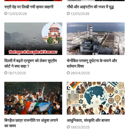
लन्दन विश्वविद्यालय से उपाधि सापेक्ष अनुसन्धानकार्य
स्त्री देह पर लिखी गयी क्रूर कहानी
गाँधी और आइंस्टीन की नजर में युद्ध
12/05/2026
12/05/2026
किया। वे थे जे.एन. कारपेन्टर और उनका विषय था
‘थियोलॉजी आफ तुलसीदास’। इस शोधकार्य पर उन्हें
1918 ई. में शोध उपाधि प्राप्त हुई।
इस तरह अनुसन्धान के दो आधार हैं, पहला
दिल्ली में बढ़ते प्रदूषण को लेकर सुप्रीम
चेर्नोबिल परमाणु दुर्घटना के मायने और
वैयक्तिक प्रयास और दूसरा प्रतिष्ठानिक प्रयास।
कोर्ट ने क्या कहा ?
वर्तमान विश्व
18/11/2025
26/04/2025
हिन्दी अनुसन्धान के विकास में राष्ट्रीय और बौद्धिक
जागरण का महत्वपूर्ण योगदान है। 1828 ई. से
लेकर 1885 ई. तक का कालखण्ड इस दृष्टि से
विशेष महत्व का है।
बिगड़ैल छात्र राजनीति पर अंकुश लगाने
आधुनिकता, संस्कृति और बाजार
का समय
19/03/2025