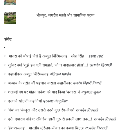
अनुसंधापरक आलोचना के क्षेत्र में तेजी से विकास
हुआ यद्यपि गुणवत्ता में उतनी तेजी से गिरावट भी
भोजपुर, जगदीश महतो और सामाजिक प्रश्न
आई.
आज का हमारा समय सांस्थानिक अनुसन्धान के चरम
संवेद
पतन का दौर है। इस दौर की शुरुआत आठवें दशक
मानस की चौपाई जैसे हैं अब्दुल बिस्मिल्लाह : रमेश सिंह
samved
से हुई जब विश्वविद्यालय अनुदान आयोग ने
सुरेंद्र वर्मा ‘तुझे हम वली समझते, जो न बादाख़्वार होता’…!
सत्यदेव त्रिपाठी
महाविद्यालय व विश्वविद्यालय के शिक्षकों की अर्हता को
कहानीकार अब्दुल बिस्मिल्लाह
बलिराज पाण्डेय
पी-एच.डी. की उपाधि से जोड़ दिया। पी-एच.डी. की
अन्याय के स्रोत की पहचान कराता कहानीकार
बजरंग बिहारी तिवारी
उपाधि को नौकरियों से जोड़कर व्यवस्था ने जो भूल
शताब्दी वर्ष पर मोहन राकेश को याद किया ‘बतरस’ ने
मधुबाला शुक्ल
की उसके दुष्परिणाम कुछ दिनो बाद ही दिखायी देने
दरवाजे खोलती कहानियाँ
प्रकाश देवकुलिश
लगे। आज शोधार्थी को येन केन प्रकारेण पी-एच.डी.
‘मंच’ का ‘कंजूस’ और उससे उठते कुछ रंग-विमर्श
सत्यदेव त्रिपाठी
की उपाधि चाहिए क्योंकि बिना उसके नौकरी मिलनी
प्रो. दयाराम पांडेय: साँवरिया ज्ञानी गुरु से इकली लाश तक…!
सत्यदेव त्रिपाठी
कठिन है और शोध निर्देशक को भी अपने प्रमोशन में
‘इंशाअल्लाह’ : भारतीय मुस्लिम-जीवन का कच्चा चिट्ठा
सत्यदेव त्रिपाठी