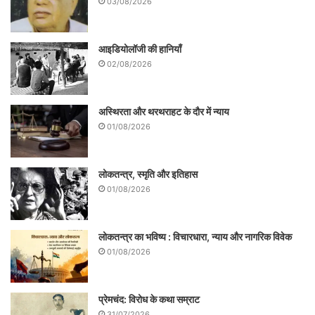
03/08/2026
आइडियोलॉजी की हानियाँ
02/08/2026
बाद में ‘कविवचन सुधा’ (1868), ‘हिन्दी प्रदीप’
(1877), ‘ब्राह्मण’ (1883) आदि पत्रिकाओं में
अस्थिरता और थरथराहट के दौर में न्याय
01/08/2026
विभिन्न नवीन विषयों पर अनुस्धानपरक लेख
प्रकाशित होने लगे। स्वयं भारतेन्दु ने कालिदास,
लोकतन्त्र, स्मृति और इतिहास
जयदेव, सूरदास तथा पुष्पदंताचार्य की चरितावली
01/08/2026
लिखी। पुरातत्व और भारत के साँस्कृतिक इतिहास
पर अनुसन्धानपरक निबन्ध लिखे। ‘नाटक अथवा
लोकतन्त्र का भविष्य : विचारधारा, न्याय और नागरिक विवेक
01/08/2026
दृश्यकाव्य’ शीर्षक उनका महत्वपूर्ण सिद्धान्तनिरूपक
निबन्ध उनकी अनुसन्धान-दृष्टि का सूचक है।
प्रेमचंद: विरोध के कथा सम्राट
31/07/2026