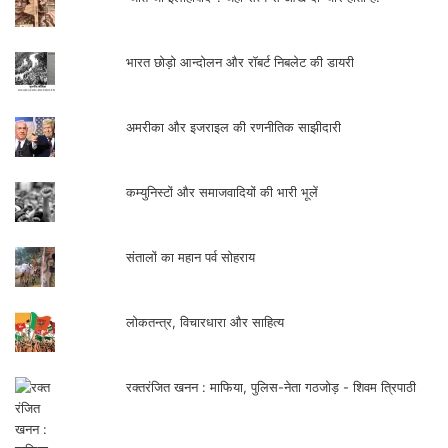
भी वाले स्वयं अमित राय। क्या वे बच्चों को ऐसी सीखें
देना चाहते हैं, ताकि स्कूलों में जो न होता हो, होने लग
कम्युनिस्टों और समाजवादियों की भारी भूलें
जाये? और वे इसके प्रवर्तक बनें? याने स्कूल को
बीरबावल पुर बनाने में स्वयं सर्जक ही भक्षक है!!
संतालों का महान पर्व सोहराय
अब लिंग कैसे जल्दी जल्दी बड़ा हो जाये, की उतावली
लोकतन्त्र, विचारधारा और साहित्य
में अधिकाधिक हस्तमैथुन करने के लिए अधकचरे
लोगों व नीम-हकीमों की सलाहों से लड़का विवेक
रक्तरंजित खनन : माफिया, पुलिस-नेता गठजोड़ - शिवम त्रिपाठी
वियाग्रा ले लेता है, जो आम दुकानों पर नक़ली मिलता
है और बचपने के अज्ञान व अपवाली में वह लगातार
कई-कई ले लेता है…परिणाम में अस्पताल पहुँच जाना
पड़ता है और बात घर-मुहल्ले-शहर तक पहुँच जाती
है…। बस, सुखद है कि फ़िल्म की ये सब लंतरानियाँ
यहीं तक हैं…।