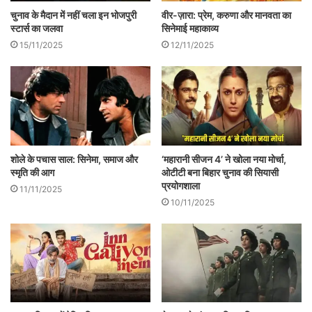
छपी पुरानी खबरें-सूचनाएँ…वगैरह भी शिव-दूत के
चुनाव के मैदान में नहीं चला इन भोजपुरी
वीर-ज़ारा: प्रेम, करुणा और मानवता का
स्टार्स का जलवा
सिनेमाई महाकाव्य
बदले बड़े आराम से दोस्तों…आदि से मंगायी जाके भी
15/11/2025
12/11/2025
मुक़दमे को मज़बूत करके जीता जा सकता था। यह
सब होता, तो यह खाँटी जीवन की फ़िल्म लगती।
वरना शिव दूत के नाम से शंकर को सारा श्रेय देकर
फ़िल्म पुरा काल के अवैज्ञानिक युग में चली जाती है।
लेकिन नक़ल की आदत ने अक़्ल को नौचंदी की
शोले के पचास साल: सिनेमा, समाज और
‘महारानी सीजन 4’ ने खोला नया मोर्चा,
स्मृति की आग
ओटीटी बना बिहार चुनाव की सियासी
बाज़ार में बेच दिया, तो असल सोच आये कहाँ से?
प्रयोगशाला
11/11/2025
10/11/2025