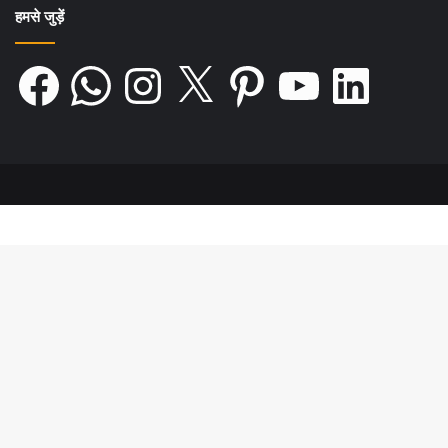
हिक़ारत के साथ कहते हैं – ‘कितने मुश्किल से इतने
बड़े स्कूल में तुम्हारे बेटे को प्रवेश दिलाया था, अब
ऐसे शर्मसार कर देने वाले काम के बाद वह यहाँ कैसे
पढ़ सकता है’!! इस तरह तथाकथित शिक्षाविद व
धर्मविद दोनो को सुनियोजित रूप से सामने लाके
उघाड़ती है फ़िल्म। महंत की इस नितांत नन्हीं-सी
भूमिका में गोविंद नामदेव जैसे कलाकार को बर्बाद ही
किया गया है (पर वे हुए क्यों हैं)!! और स्कूल मालिक
के रूप में रामानन्द सागर के ‘रामायण’ में राम की
महान छबि वाले अरुण गोविल को तो सिर्फ़ शोभा के
लिए रखना दयनीय ही लगता है। दोनो ही भूमिकाएँ
महज नाम की हैं। लेकिन सब कुछ सुनकर और
प्रायः कुछ ज्यादा न समझकर हतप्रभ पिता उस