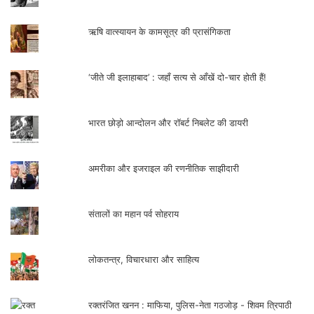
संतालों का महान पर्व सोहराय
लोकतन्त्र, विचारधारा और साहित्य
रक्तरंजित खनन : माफिया, पुलिस-नेता गठजोड़ - शिवम त्रिपाठी
सामाजिक न्याय और संविधान
गंगोत्री गर्ब्याल : सीमान्त से निकली पहली ग्रेजुएट महिला