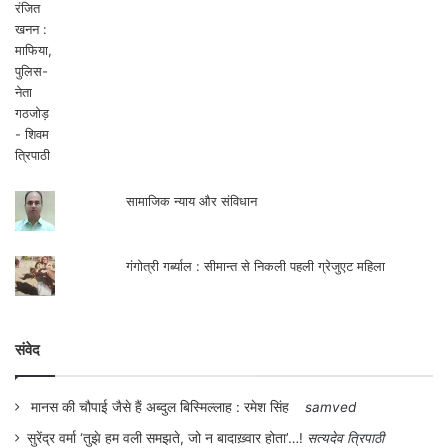
संवेद
मानस की चौपाई जैसे हैं अब्दुल बिस्मिल्लाह : रमेश सिंह
samved
सुरेंद्र वर्मा ‘तुझे हम वली समझते, जो न बादाख़्वार होता’…!
सत्यदेव त्रिपाठी
कहानीकार अब्दुल बिस्मिल्लाह
बलिराज पाण्डेय
अन्याय के स्रोत की पहचान कराता कहानीकार
बजरंग बिहारी तिवारी
शताब्दी वर्ष पर मोहन राकेश को याद किया ‘बतरस’ ने
मधुबाला शुक्ल
दरवाजे खोलती कहानियाँ
प्रकाश देवकुलिश
‘मंच’ का ‘कंजूस’ और उससे उठते कुछ रंग-विमर्श
सत्यदेव त्रिपाठी
प्रो. दयाराम पांडेय: साँवरिया ज्ञानी गुरु से इकली लाश तक…!
सत्यदेव त्रिपाठी
‘इंशाअल्लाह’ : भारतीय मुस्लिम-जीवन का कच्चा चिट्ठा
सत्यदेव त्रिपाठी
मानुषी विभीषिका के विरुद्ध
संजीव कुमार