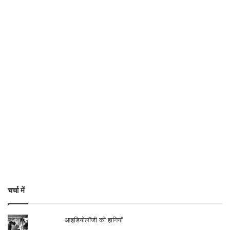
चर्चा में
आइडियोलॉजी की हानियाँ
ऋषि वात्स्यायन के कामसूत्र की प्रासंगिकता
‘जीते जी इलाहाबाद’ : जहाँ सत्य से आँखें दो-चार होती हैं!
भारत छोड़ो आन्दोलन और रॉबर्ट निबलेट की डायरी
अमरीका और इजराइल की रणनीतिक साझीदारी