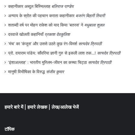
हमारे बारे में
|
हमारे लेखक
|
लेख/आलेख भेजें
टॉपिक
संवेद
|
मुनादी
|
पत्रिका
|
शख्सियत
|
चर्चा में
|
सामयिक
|
सृजनलोक
|
मुद्दा
|
स्त्रीकाल
|
व्यंग्य
|
सिनेमा
|
साहित्य
|
अन्तर्राष्ट्रीय
|
देश
|
देशकाल
|
पुस्तक समीक्षा
|
पर्यावरण
|
आदिवासी
|
धर्म
|
संस्कृति
|
समाज
|
चतुर्दिक
|
ऐतिहासिक
|
राज्य
हमसे जुड़ें
Facebook
WhatsApp
Instagram
X
Pinterest
YouTube
LinkedIn