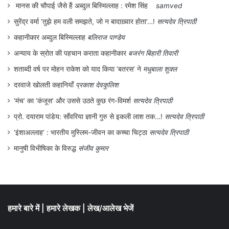
मानस की चौपाई जैसे हैं अब्दुल बिस्मिल्लाह : रमेश सिंह
samved
देखी जा सकती है। जिसका उदाहरण वर्तमान में
सुरेंद्र वर्मा ‘तुझे हम वली समझते, जो न बादाख़्वार होता’…!
सत्यदेव त्रिपाठी
कोविड-19 जो लोक समाज में कोरोना माई कहलाने
कहानीकार अब्दुल बिस्मिल्लाह
बलिराज पाण्डेय
लगी है। प्राकृतिक आपदाओं और महामारियों को
अन्याय के स्रोत की पहचान कराता कहानीकार
बजरंग बिहारी तिवारी
ईश्वर का रोष या श्राप मान लेना भारतीय लोक
शताब्दी वर्ष पर मोहन राकेश को याद किया ‘बतरस’ ने
मधुबाला शुक्ल
संस्कृति का हिस्सा है इसीलिए ऐसी महामारियों के कई
दरवाजे खोलती कहानियाँ
प्रकाश देवकुलिश
देवी देवताओं की पूजा अर्चना करने की परम्परा चली
‘मंच’ का ‘कंजूस’ और उससे उठते कुछ रंग-विमर्श
सत्यदेव त्रिपाठी
आ रही है।
प्रो. दयाराम पांडेय: साँवरिया ज्ञानी गुरु से इकली लाश तक…!
सत्यदेव त्रिपाठी
‘इंशाअल्लाह’ : भारतीय मुस्लिम-जीवन का कच्चा चिट्ठा
सत्यदेव त्रिपाठी
आज भी चेचक को शीतला माई के नाम से पूजा जाता
मानुषी विभीषिका के विरुद्ध
संजीव कुमार
है। पिलेग माईया, का जन्म प्लेग महामारी से होता है।
1828 मध्यप्रदेश में हैजा से बचाव के लिए हरदौल
देवता के नाम से सरपंच चबूतरे बनवाता है। तो कही
हमारे बारे में
|
हमारे लेखक
|
लेख/आलेख भेजें
मरही भवानी (हैजा की अधिष्ठात्री देवी) को पूजने की