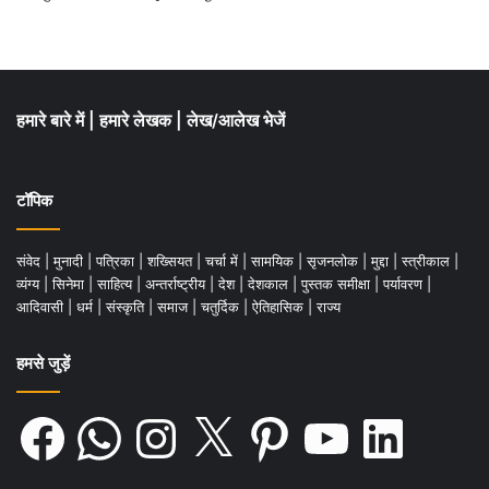
हमारे बारे में
|
हमारे लेखक
|
लेख/आलेख भेजें
टॉपिक
संवेद
|
मुनादी
|
पत्रिका
|
शख्सियत
|
चर्चा में
|
सामयिक
|
सृजनलोक
|
मुद्दा
|
स्त्रीकाल
|
व्यंग्य
|
सिनेमा
|
साहित्य
|
अन्तर्राष्ट्रीय
|
देश
|
देशकाल
|
पुस्तक समीक्षा
|
पर्यावरण
|
आदिवासी
|
धर्म
|
संस्कृति
|
समाज
|
चतुर्दिक
|
ऐतिहासिक
|
राज्य
हमसे जुड़ें
Facebook
WhatsApp
Instagram
X
Pinterest
YouTube
LinkedIn