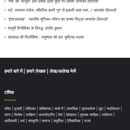
‘मंच’ का ‘कंजूस’ और उससे उठते कुछ रंग-विमर्श
सत्यदेव त्रिपाठी
प्रो. दयाराम पांडेय: साँवरिया ज्ञानी गुरु से इकली लाश तक…!
सत्यदेव त्रिपाठी
‘इंशाअल्लाह’ : भारतीय मुस्लिम-जीवन का कच्चा चिट्ठा
सत्यदेव त्रिपाठी
मानुषी विभीषिका के विरुद्ध
संजीव कुमार
दंतकथा की जिजीविषा : मनुष्यता की हार
सुप्रिया पाठक
हमारे बारे में
|
हमारे लेखक
|
लेख/आलेख भेजें
टॉपिक
संवेद
|
मुनादी
|
पत्रिका
|
शख्सियत
|
चर्चा में
|
सामयिक
|
सृजनलोक
|
मुद्दा
|
स्त्रीकाल
|
व्यंग्य
|
सिनेमा
|
साहित्य
|
अन्तर्राष्ट्रीय
|
देश
|
देशकाल
|
पुस्तक समीक्षा
|
पर्यावरण
|
आदिवासी
|
धर्म
|
संस्कृति
|
समाज
|
चतुर्दिक
|
ऐतिहासिक
|
राज्य