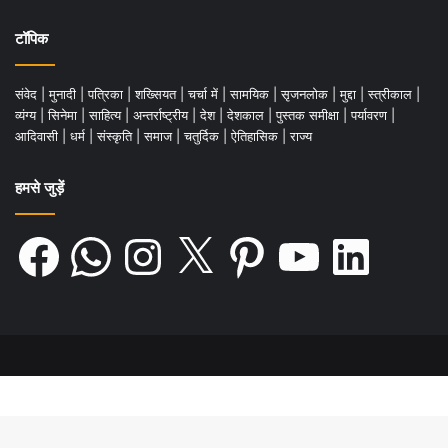
टॉपिक
संवेद
|
मुनादी
|
पत्रिका
|
शख्सियत
|
चर्चा में
|
सामयिक
|
सृजनलोक
|
मुद्दा
|
स्त्रीकाल
|
व्यंग्य
|
सिनेमा
|
साहित्य
|
अन्तर्राष्ट्रीय
|
देश
|
देशकाल
|
पुस्तक समीक्षा
|
पर्यावरण
|
आदिवासी
|
धर्म
|
संस्कृति
|
समाज
|
चतुर्दिक
|
ऐतिहासिक
|
राज्य
हमसे जुड़ें
Facebook
WhatsApp
Instagram
X
Pinterest
YouTube
LinkedIn