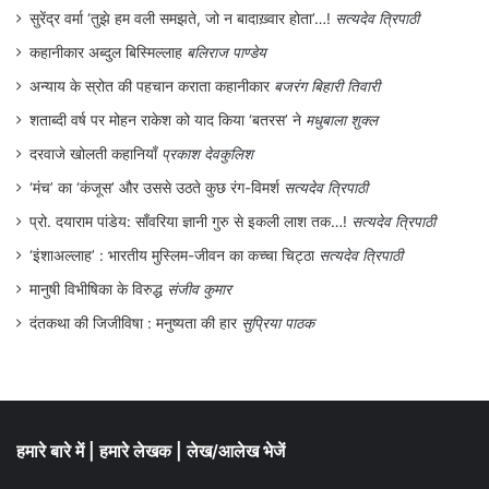
सुरेंद्र वर्मा ‘तुझे हम वली समझते, जो न बादाख़्वार होता’…!
सत्यदेव त्रिपाठी
कहानीकार अब्दुल बिस्मिल्लाह
बलिराज पाण्डेय
अन्याय के स्रोत की पहचान कराता कहानीकार
बजरंग बिहारी तिवारी
शताब्दी वर्ष पर मोहन राकेश को याद किया ‘बतरस’ ने
मधुबाला शुक्ल
दरवाजे खोलती कहानियाँ
प्रकाश देवकुलिश
‘मंच’ का ‘कंजूस’ और उससे उठते कुछ रंग-विमर्श
सत्यदेव त्रिपाठी
प्रो. दयाराम पांडेय: साँवरिया ज्ञानी गुरु से इकली लाश तक…!
सत्यदेव त्रिपाठी
‘इंशाअल्लाह’ : भारतीय मुस्लिम-जीवन का कच्चा चिट्ठा
सत्यदेव त्रिपाठी
मानुषी विभीषिका के विरुद्ध
संजीव कुमार
दंतकथा की जिजीविषा : मनुष्यता की हार
सुप्रिया पाठक
हमारे बारे में
|
हमारे लेखक
|
लेख/आलेख भेजें