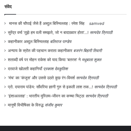
संवेद
मानस की चौपाई जैसे हैं अब्दुल बिस्मिल्लाह : रमेश सिंह
samved
सुरेंद्र वर्मा ‘तुझे हम वली समझते, जो न बादाख़्वार होता’…!
सत्यदेव त्रिपाठी
कहानीकार अब्दुल बिस्मिल्लाह
बलिराज पाण्डेय
अन्याय के स्रोत की पहचान कराता कहानीकार
बजरंग बिहारी तिवारी
शताब्दी वर्ष पर मोहन राकेश को याद किया ‘बतरस’ ने
मधुबाला शुक्ल
दरवाजे खोलती कहानियाँ
प्रकाश देवकुलिश
‘मंच’ का ‘कंजूस’ और उससे उठते कुछ रंग-विमर्श
सत्यदेव त्रिपाठी
प्रो. दयाराम पांडेय: साँवरिया ज्ञानी गुरु से इकली लाश तक…!
सत्यदेव त्रिपाठी
‘इंशाअल्लाह’ : भारतीय मुस्लिम-जीवन का कच्चा चिट्ठा
सत्यदेव त्रिपाठी
मानुषी विभीषिका के विरुद्ध
संजीव कुमार