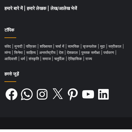
हमारे बारे में
|
हमारे लेखक
|
लेख/आलेख भेजें
टॉपिक
संवेद
|
मुनादी
|
पत्रिका
|
शख्सियत
|
चर्चा में
|
सामयिक
|
सृजनलोक
|
मुद्दा
|
स्त्रीकाल
|
व्यंग्य
|
सिनेमा
|
साहित्य
|
अन्तर्राष्ट्रीय
|
देश
|
देशकाल
|
पुस्तक समीक्षा
|
पर्यावरण
|
आदिवासी
|
धर्म
|
संस्कृति
|
समाज
|
चतुर्दिक
|
ऐतिहासिक
|
राज्य
हमसे जुड़ें
Facebook
WhatsApp
Instagram
X
Pinterest
YouTube
LinkedIn