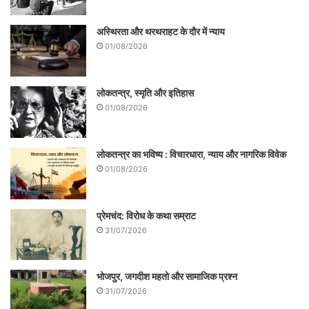
पुस्तक : अमृतकाल में भारत
अस्थिरता और थरथराहट के दौर में न्याय
01/08/2026
लेखक : प्रो. संजय द्विवेदी
मूल्य : 599 रुपये
लोकतन्त्र, स्मृति और इतिहास
01/08/2026
प्रकाशक : यश पब्लिकेशंस, 4754/23, अंसारी
लोकतन्त्र का भविष्य : विचारधारा, न्याय और नागरिक विवेक
रोड़, दरियागंज, नई दिल्ली-110002
01/08/2026
.
प्रेमचंद: विरोध के कथा सम्राट
31/07/2026
अमृतकाल में भारत पुस्तक को अमेजन से खरीदने के
लिए
यहां क्लिक करें
।
भोजपुर, जगदीश महतो और सामाजिक प्रश्न
31/07/2026
.