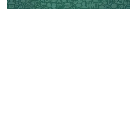
समाज और साहित्य को समझने का सफल प्रयास
किया। कई सामाजिक आन्दोलनों में भी हिस्सा लिया।
अपने एक आलेख ‘मणिपुर: हिन्दी के रचनात्मक
सरोकार’ में वे लिखते हैं –“ग्यारहवीं-बारहवीं शताब्दी
में भारत पर हुए मुस्लिम आक्रमण के फलस्वरूप
राजनैतिक अशान्ति तथा सांस्कृतिक संघर्ष का जो
वातावरण निर्मित हुआ, उसके चलते उत्तर भारत से
बड़ी संख्या में सामान्य जनता ने इधर-उधर पलायन
किया। धर्म रक्षा के लिए चिन्तित ब्राह्मणों और
पुरोहितों की संख्या अधिक थी। वे अनेक स्थानों पर
गये। उसी क्रम में वे मणिपुर भी आ गये। जो पहले
आए थे, उन्होंने अपने नाम के पूर्व ‘अरिबम’ (प्राचीन)
तथा जो बाद में आए, उन्होंने ‘अनोबम’ (नया) शब्द
जोड़ लिया।