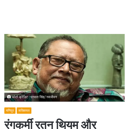
फोटो क्रेडिट : प्रभात सिंह/ नवजीवन
मणिपुर
शख्सियत
रंगकर्मी रतन थियम और