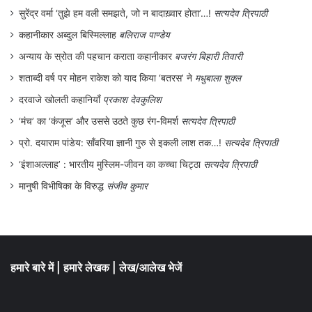
मैतई संस्कृति को एक स्वतंत्र इकाई मानने वालों में
सुरेंद्र वर्मा ‘तुझे हम वली समझते, जो न बादाख़्वार होता’…!
सत्यदेव त्रिपाठी
इसकी उतनी ही घोर प्रतिक्रिया भी हुई। उस समय
कहानीकार अब्दुल बिस्मिल्लाह
बलिराज पाण्डेय
1972 में लिखी पुस्तक ‘मणिपुरी संस्कृति’ में पंडित
अन्याय के स्रोत की पहचान कराता कहानीकार
बजरंग बिहारी तिवारी
अतोंबापू शर्मा वाली प्रतीक-व्याख्या को ब्राह्मणवाद
शताब्दी वर्ष पर मोहन राकेश को याद किया ‘बतरस’ ने
मधुबाला शुक्ल
के आक्रमण के रूप में देखा गया।”
दरवाजे खोलती कहानियाँ
प्रकाश देवकुलिश
‘मंच’ का ‘कंजूस’ और उससे उठते कुछ रंग-विमर्श
सत्यदेव त्रिपाठी
जाहिर है इस प्रदेश की नई पीढ़ी अपनी वास्तविक
प्रो. दयाराम पांडेय: साँवरिया ज्ञानी गुरु से इकली लाश तक…!
सत्यदेव त्रिपाठी
पहचान के प्रति चिन्तित अवश्य रहती होगी। एक
‘इंशाअल्लाह’ : भारतीय मुस्लिम-जीवन का कच्चा चिट्ठा
सत्यदेव त्रिपाठी
तरह की तड़प और पीड़ा का अनुभव भी करती होगी।
मानुषी विभीषिका के विरुद्ध
संजीव कुमार
और इसीलिए इतिहास को खोजने का काम करती
होगी। यही कारण हैं कि प्रत्येक समाज की वर्तमान
पीढ़ी को किसी बड़ी संस्कृति अथवा धर्म में विलय हो
हमारे बारे में
|
हमारे लेखक
|
लेख/आलेख भेजें
जाने से पहले सतर्क होना चाहिए। क्योंकि भविष्य की
पीढ़ियों को उसके द्वारा निर्मित कर्मों के साथ संघर्ष