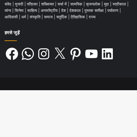
संवेद
|
मुनादी
|
पत्रिका
|
शख्सियत
|
चर्चा में
|
सामयिक
|
सृजनलोक
|
मुद्दा
|
स्त्रीकाल
|
व्यंग्य
|
सिनेमा
|
साहित्य
|
अन्तर्राष्ट्रीय
|
देश
|
देशकाल
|
पुस्तक समीक्षा
|
पर्यावरण
|
आदिवासी
|
धर्म
|
संस्कृति
|
समाज
|
चतुर्दिक
|
ऐतिहासिक
|
राज्य
हमसे जुड़ें
Facebook
WhatsApp
Instagram
X
Pinterest
YouTube
LinkedIn