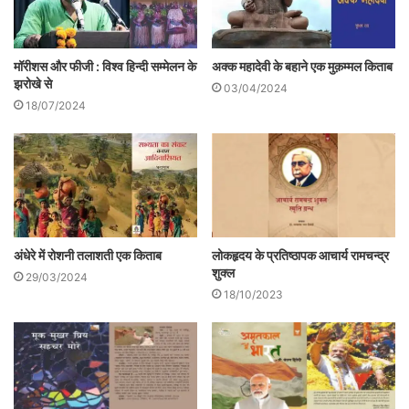
पास वह भी भाषा के महीन बुनावट के साथ। जैसा कि
ललित निबंधों में होता है कि लेखक कल्पना की उड़ान
मॉरीशस और फीजी : विश्व हिन्दी सम्मेलन के
अक्क महादेवी के बहाने एक मुक़म्मल किताब
भरता जाता है और अंत में वह उनका कल्पनाओं के
झरोखे से
03/04/2024
योग से मूल बात निबन्ध के अंत में प्रस्तुत करता है।
18/07/2024
लोकहृदय के प्रतिष्ठापक आचार्य रामचन्द्र
अंधेरे में रोशनी तलाशती एक किताब
शुक्ल
29/03/2024
18/10/2023