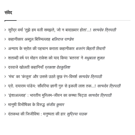
व्यवस्था में दलितों का प्रतिनिधित्व बढ़े। राजनीतिक
संवेद
और प्रशासनिक आधार मजबूत होगा तो योजनाओं को
सही व्यक्ति तक पहुँचने में मदद मिलेगी। ‘हल्केराम’
सुरेंद्र वर्मा ‘तुझे हम वली समझते, जो न बादाख़्वार होता’…!
सत्यदेव त्रिपाठी
कहानी में दो मुद्दे हैं। एक तो अप्रवासी होने का दंश
कहानीकार अब्दुल बिस्मिल्लाह
बलिराज पाण्डेय
अन्याय के स्रोत की पहचान कराता कहानीकार
बजरंग बिहारी तिवारी
और दूसरा जरूरी कागजात को जुटाने की समस्या।
शताब्दी वर्ष पर मोहन राकेश को याद किया ‘बतरस’ ने
मधुबाला शुक्ल
भारत का दलित और वंचित तबका बड़े शहरों में रोजी-
दरवाजे खोलती कहानियाँ
प्रकाश देवकुलिश
रोटी के लिए मजदूर बनता है। वह अपने ही गाँव-
‘मंच’ का ‘कंजूस’ और उससे उठते कुछ रंग-विमर्श
सत्यदेव त्रिपाठी
कस्बों के लिए प्रवासी हो जाता है। इसके कारण
प्रो. दयाराम पांडेय: साँवरिया ज्ञानी गुरु से इकली लाश तक…!
सत्यदेव त्रिपाठी
जनगणना, पहचान पत्र और अन्य जरूरी कागजात से
‘इंशाअल्लाह’ : भारतीय मुस्लिम-जीवन का कच्चा चिट्ठा
सत्यदेव त्रिपाठी
वंचित होता रहता है। नागरिकता को सिद्ध करने वाले
मानुषी विभीषिका के विरुद्ध
संजीव कुमार
ये कागजात प्रायः आर्थिक अभाव और जाति द्वेष के
दंतकथा की जिजीविषा : मनुष्यता की हार
सुप्रिया पाठक
कारण गरीब परिवार को हासिल नहीं होता है। इसके
अभाव में उनकी पीढ़ियाँ प्रभावित होती हैं और पीढ़ी दर