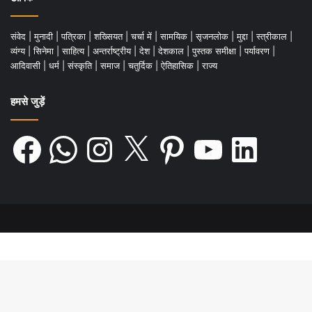
की किस्मत कब पलटेगी? इन सभी प्रश्नों पर चर्चा
अगली बार
।
संवेद
|
मुनादी
|
पत्रिका
|
शख्सियत
|
चर्चा में
|
सामयिक
|
सृजनलोक
|
मुद्दा
|
स्त्रीकाल
|
व्यंग्य
|
सिनेमा
|
साहित्य
|
अन्तर्राष्ट्रीय
|
देश
|
देशकाल
|
पुस्तक समीक्षा
|
पर्यावरण
|
आदिवासी
|
धर्म
|
संस्कृति
|
समाज
|
चतुर्दिक
|
ऐतिहासिक
|
राज्य
.
हमसे जुड़ें
Facebook
WhatsApp
Instagram
X
Pinterest
YouTube
LinkedIn