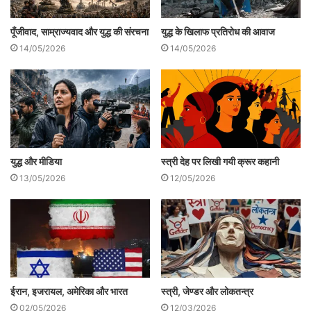
पूँजीवाद, साम्राज्यवाद और युद्ध की संरचना
युद्ध के खिलाफ प्रतिरोध की आवाज
14/05/2026
14/05/2026
युद्ध और मीडिया
स्त्री देह पर लिखी गयी क्रूर कहानी
13/05/2026
12/05/2026
पहला गृहयुद्ध 1955 से प्रारंभ होकर 1972 में
जाकर खत्म हुआ। युद्ध की समाप्ति अदिस अबाबा
समझौते से हुई जिसके अंतर्गत दक्षिण सूडान को
आंतरिक स्वायत्तता मिल गई। लेकिन उत्तर और
ईरान, इजरायल, अमेरिका और भारत
स्त्री, जेण्डर और लोकतन्त्र
दक्षिण के बीच की यह शांति लंबे समय तक नहीं चल
02/05/2026
12/03/2026