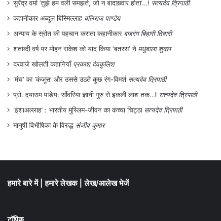
किया। दोनों नेताओं के बीच वैमनस्य की खाई चौड़ी
सुरेंद्र वर्मा ‘तुझे हम वली समझते, जो न बादाख़्वार होता’…!
सत्यदेव त्रिपाठी
ही होती गयी और 15 अप्रैल 2023 से दोनों नेताओं
कहानीकार अब्दुल बिस्मिल्लाह
बलिराज पाण्डेय
अन्याय के स्रोत की पहचान कराता कहानीकार
बजरंग बिहारी तिवारी
के बीच सशस्त्र संघर्ष शुरु हो गया। सूडान की
शताब्दी वर्ष पर मोहन राकेश को याद किया ‘बतरस’ ने
मधुबाला शुक्ल
सशस्त्र सेना और आर.एस.एफ. आमने-सामने आ
दरवाजे खोलती कहानियाँ
प्रकाश देवकुलिश
गए।
‘मंच’ का ‘कंजूस’ और उससे उठते कुछ रंग-विमर्श
सत्यदेव त्रिपाठी
प्रो. दयाराम पांडेय: साँवरिया ज्ञानी गुरु से इकली लाश तक…!
सत्यदेव त्रिपाठी
सूडान का मौजूदा संघर्ष किसी समाधान की तलाश में
‘इंशाअल्लाह’ : भारतीय मुस्लिम-जीवन का कच्चा चिट्ठा
सत्यदेव त्रिपाठी
किसी ऐसी लंबी अंधेरी सुरंग के भीतर से गुजरता हुआ
मानुषी विभीषिका के विरुद्ध
संजीव कुमार
भाग रहा है जो अभी अंतहीन लगती है क्योंकि उसके
अंत के बाद का प्रकाश दिखाई नहीं दे रहा है।
फिलहाल यह संघर्ष अनेक अनुत्तरित प्रश्न छोड़ रहा
हमारे बारे में
|
हमारे लेखक
|
लेख/आलेख भेजें
है। क्या है इस समस्या का समाधान? इसे हासिल
कैसे किया जा सकता है? देश और उसके नागरिकों
टॉपिक