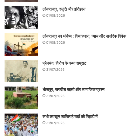
स्वतंत्रता संघर्ष में हुई। अंततः दक्षिण सूडान 2011
में अलग होकर एक स्वतंत्र राज्य बना।
लोकतन्त्र, स्मृति और इतिहास
01/08/2026
लोकतन्त्र का भविष्य : विचारधारा, न्याय और नागरिक विवेक
01/08/2026
प्रेमचंद: विरोध के कथा सम्राट
31/07/2026
भोजपुर, जगदीश महतो और सामाजिक प्रश्न
31/07/2026
सभी का खून शामिल है यहाँ की मिट्टी में
2011 में दक्षिण सूडान के अलग होने के बाद तेल
31/07/2026
भंडार का 75 प्रतिशत हिस्सा दक्षिण सूडान के पास