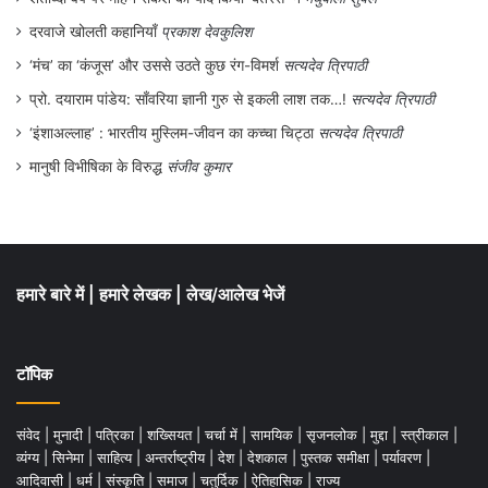
दरवाजे खोलती कहानियाँ
प्रकाश देवकुलिश
‘मंच’ का ‘कंजूस’ और उससे उठते कुछ रंग-विमर्श
सत्यदेव त्रिपाठी
प्रो. दयाराम पांडेय: साँवरिया ज्ञानी गुरु से इकली लाश तक…!
सत्यदेव त्रिपाठी
‘इंशाअल्लाह’ : भारतीय मुस्लिम-जीवन का कच्चा चिट्ठा
सत्यदेव त्रिपाठी
मानुषी विभीषिका के विरुद्ध
संजीव कुमार
हमारे बारे में
|
हमारे लेखक
|
लेख/आलेख भेजें
टॉपिक
संवेद
|
मुनादी
|
पत्रिका
|
शख्सियत
|
चर्चा में
|
सामयिक
|
सृजनलोक
|
मुद्दा
|
स्त्रीकाल
|
व्यंग्य
|
सिनेमा
|
साहित्य
|
अन्तर्राष्ट्रीय
|
देश
|
देशकाल
|
पुस्तक समीक्षा
|
पर्यावरण
|
आदिवासी
|
धर्म
|
संस्कृति
|
समाज
|
चतुर्दिक
|
ऐतिहासिक
|
राज्य