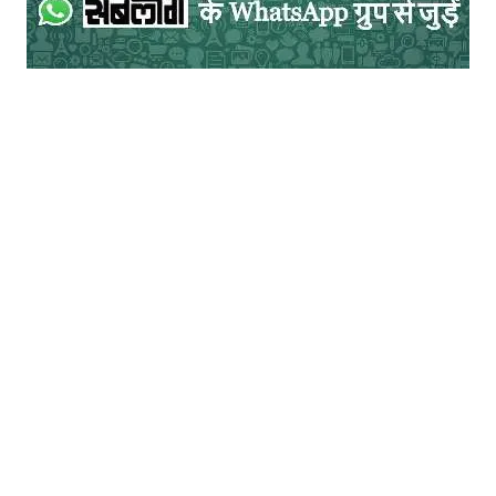
‘दिनमान’ के सम्पादक अज्ञेय के साथ की थी।
राजकमल चौधरी, फणीश्वरनाथ रेणु, और सर्वेश्वर दयाल सक्सेना
अपने लेख में सर्वेश्वरजी ने बिहार के तत्कालीन कृषि