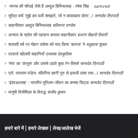
विचारों और अच्छे कामों का अभाव पहले आ जाता है।’
मानस की चौपाई जैसे हैं अब्दुल बिस्मिल्लाह : रमेश सिंह
samved
सुरेंद्र वर्मा ‘तुझे हम वली समझते, जो न बादाख़्वार होता’…!
सत्यदेव त्रिपाठी
जिस मानवीय संवेदना और सरोकार के साथ
कहानीकार अब्दुल बिस्मिल्लाह
बलिराज पाण्डेय
सर्वेश्वरजी ने यह रिपोर्ट लिखी थी, वह आम लोगों के
अन्याय के स्रोत की पहचान कराता कहानीकार
बजरंग बिहारी तिवारी
प्रति, सच्चे लोकतन्त्र के प्रति उनकी गहरी निष्ठा
शताब्दी वर्ष पर मोहन राकेश को याद किया ‘बतरस’ ने
मधुबाला शुक्ल
को भी दर्शाती है। उनकी यही निष्ठा उनकी प्रसिद्ध
दरवाजे खोलती कहानियाँ
प्रकाश देवकुलिश
कविता ‘देश कागज़ पर बना नक्शा नहीं होता’ में भी
‘मंच’ का ‘कंजूस’ और उससे उठते कुछ रंग-विमर्श
सत्यदेव त्रिपाठी
प्रकट होती है :
प्रो. दयाराम पांडेय: साँवरिया ज्ञानी गुरु से इकली लाश तक…!
सत्यदेव त्रिपाठी
‘इंशाअल्लाह’ : भारतीय मुस्लिम-जीवन का कच्चा चिट्ठा
सत्यदेव त्रिपाठी
मानुषी विभीषिका के विरुद्ध
संजीव कुमार
हमारे बारे में
|
हमारे लेखक
|
लेख/आलेख भेजें