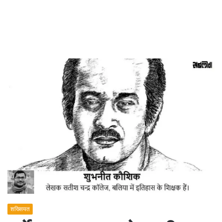
शख्सियत