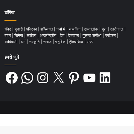
टॉपिक
संवेद
|
मुनादी
|
पत्रिका
|
शख्सियत
|
चर्चा में
|
सामयिक
|
सृजनलोक
|
मुद्दा
|
स्त्रीकाल
|
व्यंग्य
|
सिनेमा
|
साहित्य
|
अन्तर्राष्ट्रीय
|
देश
|
देशकाल
|
पुस्तक समीक्षा
|
पर्यावरण
|
आदिवासी
|
धर्म
|
संस्कृति
|
समाज
|
चतुर्दिक
|
ऐतिहासिक
|
राज्य
देश कागज़ पर बना
हमसे जुड़ें
नक्शा नहीं होता
कि एक हिस्से के फट जाने पर
Facebook
WhatsApp
Instagram
X
Pinterest
YouTube
LinkedIn
बाकी हिस्से उसी तरह साबुत बने रहें
और नदियाँ, पर्वत, शहर, गाँव
वैसे ही अपनी-अपनी जगह दिखें
अनमने रहें।
यदि तुम यह नहीं मानते
तो मुझे तुम्हारे साथ