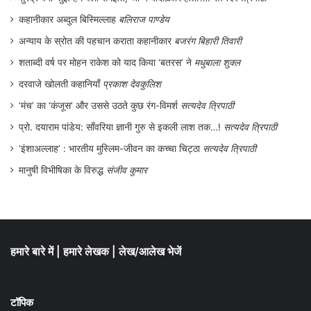
भारत की महिलाओं को प्रबुद्ध करने के लिए काम
कहानीकार अब्दुल बिस्मिल्लाह
बलिराज पाण्डेय
करेंगी। सत्याग्रह आन्दोलन के दौरान 1930 से
अन्याय के स्रोत की पहचान कराता कहानीकार
बजरंग बिहारी तिवारी
1933 के बीच उन्हें तीन बार गिरफ्तार किया गया था
शताब्दी वर्ष पर मोहन राकेश को याद किया ‘बतरस’ ने
मधुबाला शुक्ल
और जेल में रखा गया उन्होंने अपना अन्तिम कार्यकाल
दरवाजे खोलती कहानियाँ
प्रकाश देवकुलिश
मदुरै जेल में बिताया जहाँ उन्हें हत्यारों की कोठरी के
‘मंच’ का ‘कंजूस’ और उससे उठते कुछ रंग-विमर्श
सत्यदेव त्रिपाठी
प्रो. दयाराम पांडेय: साँवरिया ज्ञानी गुरु से इकली लाश तक…!
सत्यदेव त्रिपाठी
बगल में रखा गया था। जेल के अनुभव से उन्होंने
‘इंशाअल्लाह’ : भारतीय मुस्लिम-जीवन का कच्चा चिट्ठा
सत्यदेव त्रिपाठी
प्रतिज्ञा की कि वे अपना बाकी जीवन गरीबों, शोषितों
मानुषी विभीषिका के विरुद्ध
संजीव कुमार
और दलितों के लिए जिएँगी।
हमारे बारे में
|
हमारे लेखक
|
लेख/आलेख भेजें
टॉपिक