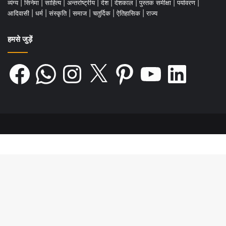
व्यंग्य
|
सिनेमा
|
साहित्य
|
अन्तर्राष्ट्रीय
|
देश
|
देशकाल
|
पुस्तक समीक्षा
|
पर्यावरण
|
आदिवासी
|
धर्म
|
संस्कृति
|
समाज
|
चतुर्दिक
|
ऐतिहासिक
|
राज्य
हमसे जुड़ें
Facebook
WhatsApp
Instagram
X
Pinterest
YouTube
LinkedIn
बाद में आचार्य बसु ने पौधों पर थकान, तापमान, विष
और एनेस्थेटिक्स के प्रभावों का विस्तार से अध्ययन
किया। मजेदार बात यह है कि आचार्य जगदीश चन्द्र
बसु ने न सिर्फ पौधों पर इस तरह के बाहरी हस्तक्षेप से
उनके व्यवहार में आने वाले परिवर्तनों का अध्ययन
किया बल्कि उन्होंने विभिन्न धातुओं के साथ भी इस
तरह के प्रयोग किए और जो शोध पत्रों में प्रकाशित
भी है।