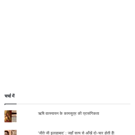
चर्चा में
इन बातों को पढ़कर स्वाभाविक था कि हमारे बहुत बड़े
ऋषि वात्स्यायन के कामसूत्र की प्रासंगिकता
वैज्ञानिक आचार्य जगदीश चन्द्र बसु की याद आए
हालाँकि हमारी नयी पीढ़ी को संकीर्ण और छद्म
‘जीते जी इलाहाबाद’ : जहाँ सत्य से आँखें दो-चार होती हैं!