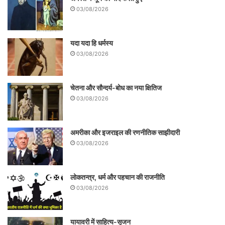
03/08/2026
यदा यदा हि धर्मस्य
03/08/2026
इलेक्ट्रिकल कंडक्टिविटी के उतार-चढ़ाव और
चेतना और सौन्दर्य-बोध का नया क्षितिज
03/08/2026
प्रवाह के संभावित कारण रोशनी, स्पर्श,ध्वनि या
किसी दूसरी जीवित वस्तु का हस्तक्षेप हो सकता है।
अमरीका और इजराइल की रणनीतिक साझीदारी
इस प्रवाह के कारण उत्पन्न ध्वनि तरंगों को ब्लूटूथ
03/08/2026
की मदद से मोबाइल पर सुना जा सकता है या हेडफोन
या स्पीकर पर भी। निर्माता कंपनी डेटा गार्डन का
लोकतन्त्र, धर्म और पहचान की राजनीति
कहना है कि यह यन्त्र वैज्ञानिक उन्नति से ज्यादा
03/08/2026
कला कौशल का उदाहरण है जो इंसान को प्राकृतिक
यायावरी में साहित्य-सृजन
संसार की अब तक अपरिचित गहराइयों तक ले जाता