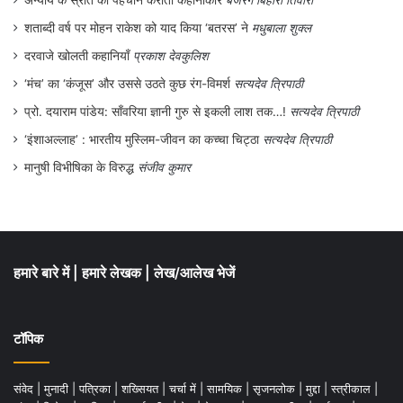
को कम महसूस करते हैं लेकिन उनकी सुकुमार और
शताब्दी वर्ष पर मोहन राकेश को याद किया ‘बतरस’ ने
मधुबाला शुक्ल
संवेदनशील बहनें बहुत बुरी तरह से सहम जाती हैं।”
दरवाजे खोलती कहानियाँ
प्रकाश देवकुलिश
‘मंच’ का ‘कंजूस’ और उससे उठते कुछ रंग-विमर्श
सत्यदेव त्रिपाठी
अपने खुद के बनाए जिस यन्त्र क्रिस्कोग्राफ के
प्रो. दयाराम पांडेय: साँवरिया ज्ञानी गुरु से इकली लाश तक…!
सत्यदेव त्रिपाठी
माध्यम से पौधों के भावों के उतार-चढ़ाव और परिवर्तन
‘इंशाअल्लाह’ : भारतीय मुस्लिम-जीवन का कच्चा चिट्ठा
सत्यदेव त्रिपाठी
को आचार्य बसु प्रदर्शित कर रहे थे उसके बारे में
मानुषी विभीषिका के विरुद्ध
संजीव कुमार
ब्राउन में लिखा: “आसानी से विश्वास नहीं होता कि
यह यन्त्र किसी घोंघे की सुस्त रफ्तार को बढ़ाकर
बुलेट की रफ्तार से आठ गुना तक तेज दिखा सकती
है।”
हमारे बारे में
|
हमारे लेखक
|
लेख/आलेख भेजें
टॉपिक
संवेद
|
मुनादी
|
पत्रिका
|
शख्सियत
|
चर्चा में
|
सामयिक
|
सृजनलोक
|
मुद्दा
|
स्त्रीकाल
|