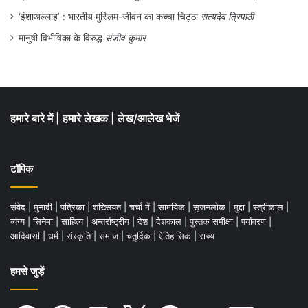
‘इंशाअल्लाह’ : भारतीय मुस्लिम-जीवन का कच्चा चिट्ठा
सत्यदेव त्रिपाठी
मानुषी विभीषिका के विरुद्ध
संजीव कुमार
हमारे बारे में
|
हमारे लेखक
|
लेख/आलेख भेजें
टॉपिक
संवेद
|
मुनादी
|
पत्रिका
|
शख्सियत
|
चर्चा में
|
सामयिक
|
सृजनलोक
|
मुद्दा
|
स्त्रीकाल
|
व्यंग्य
|
सिनेमा
|
साहित्य
|
अन्तर्राष्ट्रीय
|
देश
|
देशकाल
|
पुस्तक समीक्षा
|
पर्यावरण
|
आदिवासी
|
धर्म
|
संस्कृति
|
समाज
|
चतुर्दिक
|
ऐतिहासिक
|
राज्य
हमसे जुड़ें
Facebook
WhatsApp
Instagram
X
Pinterest
YouTube
LinkedIn