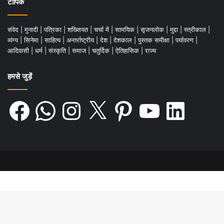
पास के एक गाव में मक्के के खेत में दफना दिया था।
टॉपिक
इस घटना के बाद चैपलिन के शव को वापस निकाला
संवेद
|
मुनादी
|
पत्रिका
|
शख्सियत
|
चर्चा में
|
सामयिक
|
सृजनलोक
|
मुद्दा
|
स्त्रीकाल
|
गया और दूसरी जगह दफनाया गया।
व्यंग्य
|
सिनेमा
|
साहित्य
|
अन्तर्राष्ट्रीय
|
देश
|
देशकाल
|
पुस्तक समीक्षा
|
पर्यावरण
|
आदिवासी
|
धर्म
|
संस्कृति
|
समाज
|
चतुर्दिक
|
ऐतिहासिक
|
राज्य
.
हमसे जुड़ें
Facebook
WhatsApp
Instagram
X
Pinterest
YouTube
LinkedIn