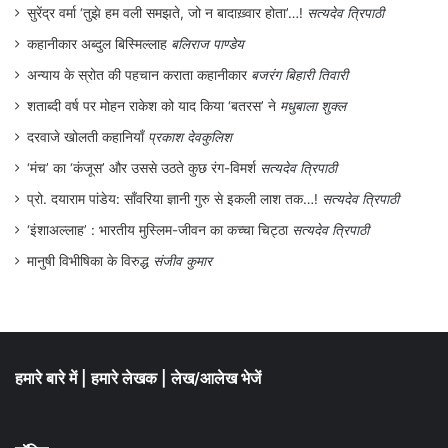
सवालों के घेरे में आई थी।
सुरेंद्र वर्मा ‘तुझे हम वली समझते, जो न बादाख़्वार होता’…!
सत्यदेव त्रिपाठी
कहानीकार अब्दुल बिस्मिल्लाह
बलिराज पाण्डेय
पर्दे पर शब्दों के बिना चित्र उजाकर करने वाला
अन्याय के स्रोत की पहचान कराता कहानीकार
बजरंग बिहारी तिवारी
बेहतरीन अभिनेता बिना कुछ बोले चल बसा। कोरसिए
शताब्दी वर्ष पर मोहन राकेश को याद किया ‘बतरस’ ने
मधुबाला शुक्ल
दरवाजे खोलती कहानियाँ
प्रकाश देवकुलिश
सुवैवे में स्थानीय चर्च में ही उन्हे दफना दिया गया।
‘मंच’ का ‘कंजूस’ और उससे उठते कुछ रंग-विमर्श
सत्यदेव त्रिपाठी
1978 में इस मशहूर कामेडियन के शव को दो चोरों ने
प्रो. दयाराम पांडेय: साँवरिया ज्ञानी गुरु से इकली लाश तक…!
सत्यदेव त्रिपाठी
कब्र से निकल लिया इन दोनों ने चैपलिन की पत्नी
‘इंशाअल्लाह’ : भारतीय मुस्लिम-जीवन का कच्चा चिट्ठा
सत्यदेव त्रिपाठी
उना चैपलिन से शव के बदले फिरौती मांगनी शुरू कर
मानुषी विभीषिका के विरुद्ध
संजीव कुमार
दी। जब उन्होंने फिरौती की रकम देने से मना इनकार
दिया तो उन्होने चैपलिन के छोटे बेटे को जान से मार
देने की धमकी भी दी। करीब 3 महीने की मशक्कत
हमारे बारे में
|
हमारे लेखक
|
लेख/आलेख भेजें
के बाद चैपलिन के शव को चुराने वाले चोरों को
गिरफ्तार कर लिया गया। इन चोरो ने चैपलिन का शव