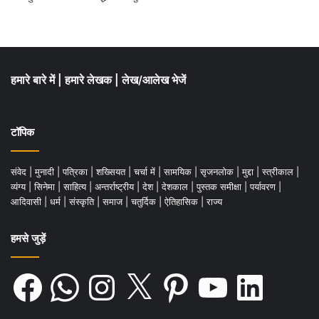
हमारे बारे में
|
हमारे लेखक
|
लेख/आलेख भेजें
टॉपिक
संवेद
|
मुनादी
|
पत्रिका
|
शख्सियत
|
चर्चा में
|
सामयिक
|
सृजनलोक
|
मुद्दा
|
स्त्रीकाल
|
व्यंग्य
|
सिनेमा
|
साहित्य
|
अन्तर्राष्ट्रीय
|
देश
|
देशकाल
|
पुस्तक समीक्षा
|
पर्यावरण
|
आदिवासी
|
धर्म
|
संस्कृति
|
समाज
|
चतुर्दिक
|
ऐतिहासिक
|
राज्य
हमसे जुड़ें
Facebook
WhatsApp
Instagram
X
Pinterest
YouTube
LinkedIn