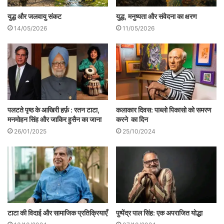
युद्ध और जलवायु संकट
युद्ध, मनुष्यता और संवेदना का क्षरण
14/05/2026
11/05/2026
लियो टॉलस्टॉय
टालस्टॉय जैसे कुछ अन्य आधुनिक विचारकों के साथ
पलटते पृष्ठ के आखिरी हर्फ़ : रतन टाटा,
कलाकार दिवस: पाब्लो पिकासो को समरण
महात्मा गांधी ने बुनियादी तौर पर सादगी और सादगी
मनमोहन सिंह और जाकिर हुसैन का जाना
करने का दिन
आधारित संतोष को एक अति महत्वपूर्ण जीवन-मूल्य
26/01/2025
25/10/2024
के रूप में प्रतिष्ठित किया। गांधीजी की सादगी की
सोच अपने ऊपर बहुत परेशानी से नियंत्रण रखने में
नहीं है, अपितु एक सहज, स्वाभाविक सोच है जो
आसानी से संतोष व बंधनमुक्ति के अहसास की ओर ले
जाती है। इस सोच की सही समझ बने तो अधिक
टाटा की विदाई और सामाजिक प्रतिक्रियाएँ
पुष्पेंद्र पाल सिंह: एक अपराजित योद्धा