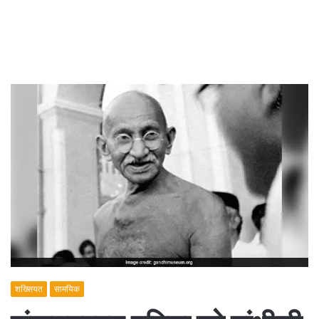
शख्सियत
सामयिक