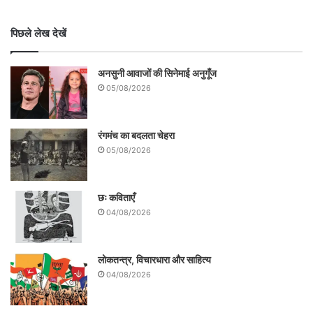
विश्वविद्यालय प्रशिक्षित बुद्धिजीवियों को जनता के
पिछले लेख देखें
साथ दोतरफा संवाद कायम करना चाहिए। ऐसा भी
नहीं कि उत्पीड़ित जनता की ओर से आने वाली हर
अनसुनी आवाजों की सिनेमाई अनुगूँज
05/08/2026
बात का स्वागत करना चाहिए । बल्कि उनकी चेतना
कैसे आगे बढ़े यह मुख्य चिंता होनी चाहिए।
रंगमंच का बदलता चेहरा
05/08/2026
छः कविताएँ
04/08/2026
लोकतन्त्र, विचारधारा और साहित्य
04/08/2026