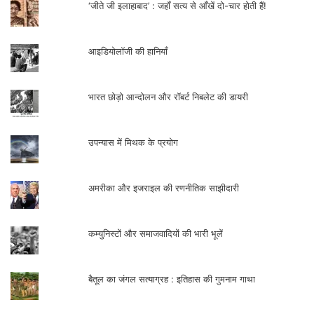
भटकाती है। दरअसल यह अवैध तरीकों से कमाये गए
‘जीते जी इलाहाबाद’ : जहाँ सत्य से आँखें दो-चार होती हैं!
धन के प्रति अपरोधबोध के परिणामस्वरूप ‘नकली
दानाशीलता’ पनपती है। पुराने जमाने से ही बड़े-बड़े
आइडियोलॉजी की हानियाँ
व्यापारी मंदिर बनवाने, कुंआ खुदवाने का काम किया
करते थे। जैसे-जैसे पूँजीवाद अपने बर्बर रूप में
भारत छोड़ो आन्दोलन और रॉबर्ट निबलेट की डायरी
प्रकट होता जा रहा है वैसे-वैसे दान देने, राहत चलाने
सम्बन्धी ‘नकली दानशीलता’ की बाढ़ आती जा रही
उपन्यास में मिथक के प्रयोग
है।
अमरीका और इजराइल की रणनीतिक साझीदारी
शिक्षा की बैंकीय अवधारणा
पाओलो फ्रेयरे की शिक्षाशास्त्रीय अवधारणा में सबसे
कम्युनिस्टों और समाजवादियों की भारी भूलें
प्रमुख है ‘ बैंकिंग कॉन्सेप्ट ऑफ एजुकेशन’ यानी
शिक्षा की बैंकीय अवधारणा। इसके अनुसार उत्पीड़क
बैतूल का जंगल सत्याग्रह : इतिहास की गुमनाम गाथा
तबका यह काम लम्बे काल से चली आ रही पारंपरिक