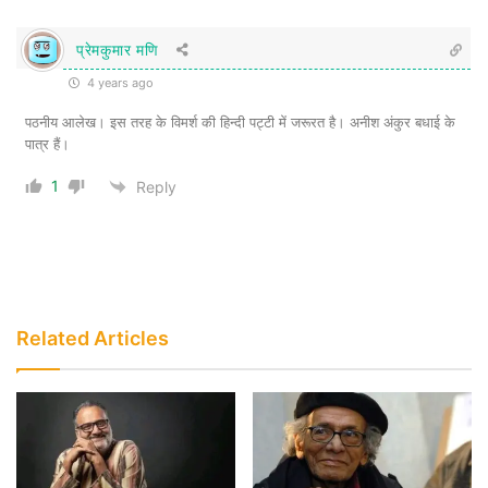
प्रेमकुमार मणि
4 years ago
पठनीय आलेख। इस तरह के विमर्श की हिन्दी पट्टी में जरूरत है। अनीश अंकुर बधाई के
पात्र हैं।
1
Reply
फ्रांज फैनन
फ्रेयरे, फ्रांज फैनन के रैडिकल ह्यूमैनिज्म से काफी
प्रभावित थे। जनसंघर्षों में विश्वविद्यालय प्रशिक्षित
Related Articles
बुद्धिजीवियों की भूमिका के सम्बन्ध में उनकी सोच तथा
उनकी यह चेतावनी कि उत्पीड़ितों के बीच से
निकलकर बना अभिजन कैसे नया उत्पीड़क बन
सकता है, फैनन का ही प्रभाव था।