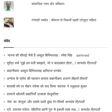
शिक्षा पद्धति के द्वारा करता है। इस शिक्षा पद्धति में यह
सामाजिक न्याय और संविधान
बात स्वतःसिद्ध होती है कि शिक्षक ज्ञान का मालिक है
जबकि शिष्य अज्ञानी। उन्हें सिर्फ शिक्षक द्वारा दिये
गंगोत्री गर्ब्याल : सीमान्त से निकली पहली ग्रेजुएट महिला
जाने वाले ज्ञान को ग्रहण करना होता है। शिक्षक
सक्रिय एजेंट होता है जबकि छात्र निष्क्रिय
संवेद
उपभोक्ता। शिक्षक द्वारा दिये जाने वाले ज्ञान को
छात्र को हासिल करना होता है।
मानस की चौपाई जैसे हैं अब्दुल बिस्मिल्लाह : रमेश सिंह
samved
सुरेंद्र वर्मा ‘तुझे हम वली समझते, जो न बादाख़्वार होता’…!
सत्यदेव त्रिपाठी
कहानीकार अब्दुल बिस्मिल्लाह
बलिराज पाण्डेय
अन्याय के स्रोत की पहचान कराता कहानीकार
बजरंग बिहारी तिवारी
शताब्दी वर्ष पर मोहन राकेश को याद किया ‘बतरस’ ने
मधुबाला शुक्ल
दरवाजे खोलती कहानियाँ
प्रकाश देवकुलिश
‘मंच’ का ‘कंजूस’ और उससे उठते कुछ रंग-विमर्श
सत्यदेव त्रिपाठी
प्रो. दयाराम पांडेय: साँवरिया ज्ञानी गुरु से इकली लाश तक…!
सत्यदेव त्रिपाठी