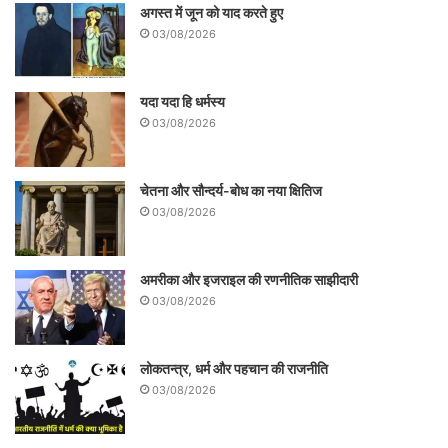
अगस्त में जून को याद करते हुए
फ्रांज फैनन
03/08/2026
फ्रांज फैनन को पढ़ते हुए पाओलो फ्रेयरे ने एक
क्रांतिकारी मानवतावाद को विकसित किया था। इस
यदा यदा हि धर्मस्य
03/08/2026
मानवतावाद के अनुसार उत्पीड़ित लोगों के पूर्ण व
बराबरी के आधार पर व्यक्ति की पहचान के प्रति
चेतना और सौन्दर्य-बोध का नया क्षितिज
प्रतिबद्ध होना किसी भी मुक्तिकामी क्रिया की पहली
03/08/2026
शर्त होनी चाहिए। फैनन की तरह ही फ्रेयरे का
प्रैक्सिस स्थापित बुद्धिजीवी तथा उस आम जनता,
अमरीका और इजराइल की रणनीतिक साझीदारी
जिसे औपचारिक शिक्षा प्राप्त नहीं हो पाई है, के मध्य
03/08/2026
आपसदारी की बात करता है।
लोकतन्त्र, धर्म और पहचान की राजनीति
03/08/2026
फैनन के अनुसार राजनीतिक शिक्षा का प्राथमिक
काम यह है कि वह यह दिखाये कि ‘‘ऐसा कोई प्रसिद्ध