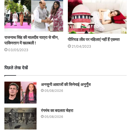
खाना खाने को नहीं है, रहने को नहीं है और कुछ खास
तरह के लोग जो शायद खुद को विशेष इंसान मानते हैं
उन्हें पिज़्ज़ा और जायकेदार खाना चाहिए।
राजनाथ सिंह की मालदीव यात्रा से चीन,
पीरियड लीव पर महिलाएं नहीं हैं एकमत
पाकिस्तान में खलबली !
21/04/2023
03/05/2023
पिछले लेख देखें
समय का ये पल थम सा गया
अनसुनी आवाजों की सिनेमाई अनुगूँज
05/08/2026
अगर आपके पास पिज़्ज़ा या रेस्टोरेंट फ़ूड आर्डर करने
को पैसे हैं तो यक़ीनन आप ग्रोसरी खरीद कर स्वयं
रंगमंच का बदलता चेहरा
से भी कुछ बना सकते हैं। प्रशासन को यह भी
05/08/2026
जानकारी लेनी चाहिए कि बाहर से खाना आर्डर करने