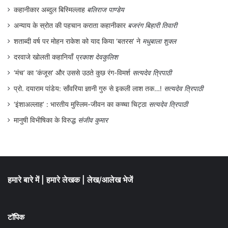
कहानीकार अब्दुल बिस्मिल्लाह
बलिराज पाण्डेय
अन्याय के स्रोत की पहचान कराता कहानीकार
बजरंग बिहारी तिवारी
शताब्दी वर्ष पर मोहन राकेश को याद किया ‘बतरस’ ने
मधुबाला शुक्ल
दरवाजे खोलती कहानियाँ
प्रकाश देवकुलिश
‘मंच’ का ‘कंजूस’ और उससे उठते कुछ रंग-विमर्श
सत्यदेव त्रिपाठी
प्रो. दयाराम पांडेय: साँवरिया ज्ञानी गुरु से इकली लाश तक…!
सत्यदेव त्रिपाठी
‘इंशाअल्लाह’ : भारतीय मुस्लिम-जीवन का कच्चा चिट्ठा
सत्यदेव त्रिपाठी
मानुषी विभीषिका के विरुद्ध
संजीव कुमार
हमारे बारे में
|
हमारे लेखक
|
लेख/आलेख भेजें
टॉपिक