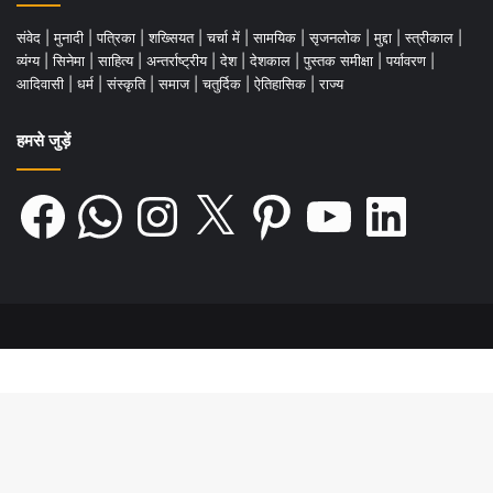
संवेद
|
मुनादी
|
पत्रिका
|
शख्सियत
|
चर्चा में
|
सामयिक
|
सृजनलोक
|
मुद्दा
|
स्त्रीकाल
|
व्यंग्य
|
सिनेमा
|
साहित्य
|
अन्तर्राष्ट्रीय
|
देश
|
देशकाल
|
पुस्तक समीक्षा
|
पर्यावरण
|
आदिवासी
|
धर्म
|
संस्कृति
|
समाज
|
चतुर्दिक
|
ऐतिहासिक
|
राज्य
हमसे जुड़ें
Facebook
WhatsApp
Instagram
X
Pinterest
YouTube
LinkedIn