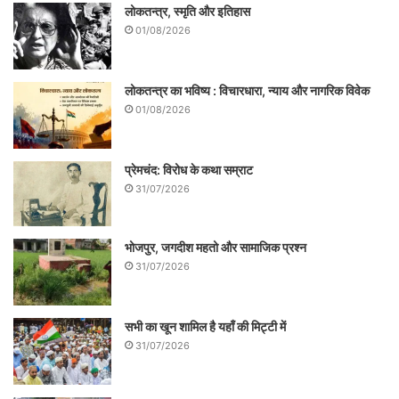
सभी भली भांति जानते और समझते हैं।
लोकतन्त्र, स्मृति और इतिहास
01/08/2026
लोकतन्त्र का भविष्य : विचारधारा, न्याय और नागरिक विवेक
01/08/2026
लॉकडाउन के कारण घरेलू हिंसा
प्रेमचंद: विरोध के कथा सम्राट
31/07/2026
अब बस कुछ दिनों की बात है जब हम कोरोना पीछे
छोड़कर कर आगे निकल जाएँगे। यह समय और हम
भोजपुर, जगदीश महतो और सामाजिक प्रश्न
31/07/2026
लोग इस समय को याद करेंगे और जरूर कहेंगे कि
यार कितना अच्छा था न लॉकडाउन का समय। घर
सभी का खून शामिल है यहाँ की मिट्टी में
पर रहिये और घर पर बनाकर खाइये क्यूँकि उससे
31/07/2026
स्वादिष्ठ और सेहतमन्द कुछ नहीं।