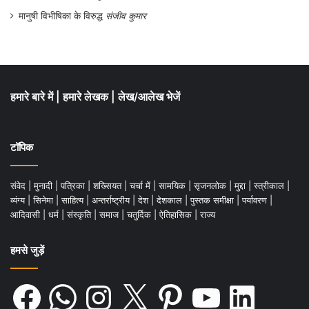
मात्र हमारी माँ और बहनें ही पूर्ण रूप से शामिल होती
मानुषी विभीषिका के विरुद्ध
संजीव कुमार
हैं।
हमारे बारे में
|
हमारे लेखक
|
लेख/आलेख भेजें
टॉपिक
संवेद
|
मुनादी
|
पत्रिका
|
शख्सियत
|
चर्चा में
|
सामयिक
|
सृजनलोक
|
मुद्दा
|
स्त्रीकाल
|
व्यंग्य
|
सिनेमा
|
साहित्य
|
अन्तर्राष्ट्रीय
|
देश
|
देशकाल
|
पुस्तक समीक्षा
|
पर्यावरण
|
आदिवासी
|
धर्म
|
संस्कृति
|
समाज
|
चतुर्दिक
|
ऐतिहासिक
|
राज्य
हमसे जुड़ें
पारम्परिक वेशभूषा, आराध्या गीत और संगीत में मुख्य
Facebook
WhatsApp
Instagram
X
Pinterest
YouTube
LinkedIn
रूप से महिलाएँ ही बढ़-चढ़ कर हिस्सा लेती हैं। पुरुष