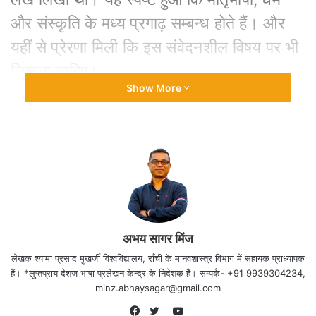
और संस्कृति के मध्य प्रगाढ़ सम्बन्ध होते हैं। और
यहीं से प्रेरणा मिली कि इस संवेदनशील विषय पर भी
लिखना चाहिए।
Show More
भारत में लगभग 12 करोड़ आदिवासियों की जनसंख्या
है और इन आदिवासियों में प्राकृतिक या मूल
आदिवासी धर्म में आस्था रखने वालों की तादाद अच्छी
ख़ासी है। पूरे भारतवर्ष में 80 से भी अधिक मूल
आदिवासी धर्म के प्रकार देखने को मिलती है। सभी
आदिवासी धर्मों में मूल विधि सामान है किन्तु उनके
अभय सागर मिंज
आदिवासी धर्म के शब्दावली अलग-अलग हैं।
लेखक श्यामा प्रसाद मुखर्जी विश्वविद्यालय, राँची के मानवशास्त्र विभाग में सहायक प्राध्यापक
हैं। *लुप्तप्राय देशज भाषा प्रलेखन केन्द्र के निदेशक हैं। सम्पर्क- +91 9939304234,
minz.abhaysagar@gmail.com
विशिष्ट आदिवासी धार्मिक पहचान की आवश्यकता
YouTube