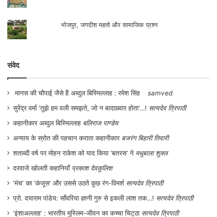
विफलता का एक प्रमुख कारण हम सब भी हैं। मात्र
त्योहारों में अपना प्राकृतिक धर्म या सरना धर्म जैसे
भोजपुर, जगदीश महतो और सामाजिक प्रश्न
तैसे निभा लेने से आप कैसे उम्मीद करते हैं कि आपके
धर्म की गरिमा और पहचान बनी रहेगी। बाक़ी साल
संवेद
भर हमारी धार्मिक आस्था कहीं और नज़र आती है।
इस प्रकार के अधूरे मन से किए गये प्रयास कैसे
मानस की चौपाई जैसे हैं अब्दुल बिस्मिल्लाह : रमेश सिंह
samved
सफल होंगे? इस प्रश्न का उत्तर भी हमें ही देना है।
सुरेंद्र वर्मा ‘तुझे हम वली समझते, जो न बादाख़्वार होता’…!
सत्यदेव त्रिपाठी
शहरी क्षेत्र में आदिवासी धर्म के पालनकर्ता नगण्य हैं,
कहानीकार अब्दुल बिस्मिल्लाह
बलिराज पाण्डेय
अन्याय के स्रोत की पहचान कराता कहानीकार
बजरंग बिहारी तिवारी
कम से कम मोनोवृत्ति तो ऐसी ही है। ग्रामीण क्षेत्रों में
शताब्दी वर्ष पर मोहन राकेश को याद किया ‘बतरस’ ने
मधुबाला शुक्ल
अनेक बार भ्रमण करने का और धार्मिक सम्मेलनों को
दरवाजे खोलती कहानियाँ
प्रकाश देवकुलिश
निकट से देखने का अवसर प्राप्त हुआ है। अवलोकन
‘मंच’ का ‘कंजूस’ और उससे उठते कुछ रंग-विमर्श
सत्यदेव त्रिपाठी
से यह बात स्पष्ट होती है कि हमें सामाजिक आत्म
प्रो. दयाराम पांडेय: साँवरिया ज्ञानी गुरु से इकली लाश तक…!
सत्यदेव त्रिपाठी
विश्लेषण की आवश्यकता है। धार्मिक आन्दोलन में
‘इंशाअल्लाह’ : भारतीय मुस्लिम-जीवन का कच्चा चिट्ठा
सत्यदेव त्रिपाठी