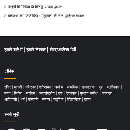
मानुषी विभीषिका के विरुद्ध
संजीव कुमार
दंतकथा की जिजीविषा : मनुष्यता की हार
सुप्रिया पाठक
हमारे बारे में
|
हमारे लेखक
|
लेख/आलेख भेजें
टॉपिक
संवेद
|
मुनादी
|
पत्रिका
|
शख्सियत
|
चर्चा में
|
सामयिक
|
सृजनलोक
|
मुद्दा
|
स्त्रीकाल
|
व्यंग्य
|
सिनेमा
|
साहित्य
|
अन्तर्राष्ट्रीय
|
देश
|
देशकाल
|
पुस्तक समीक्षा
|
पर्यावरण
|
आदिवासी
|
धर्म
|
संस्कृति
|
समाज
|
चतुर्दिक
|
ऐतिहासिक
|
राज्य
हमसे जुड़ें
Facebook
WhatsApp
Instagram
X
Pinterest
YouTube
LinkedIn