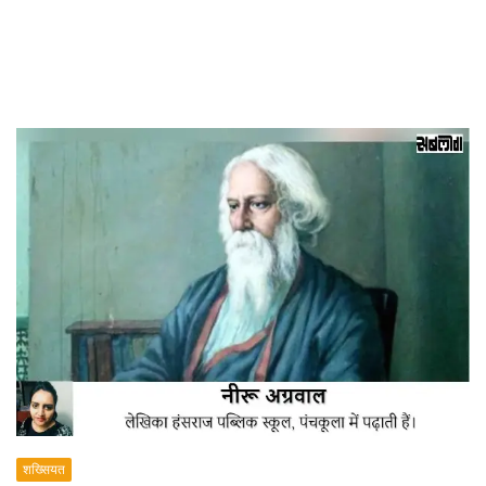
शख्सियत