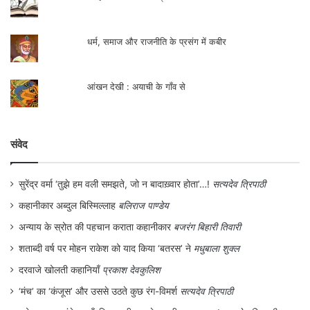
फांसी की सजा को रद्द करने के बारे में बहुत से लोगों
के हस्ताक्षर सहित अर्जी मिली है। फिलहाल मैं इस
धर्म, समाज और राजनीति के प्रसंग में कबीर
फांसी की सजा को स्थगित कर दे रहा हूँ और बाद में
इस मामले पर गम्भीरता से विचार करूँगा। लेकिन
आंखन देखी : अयाची के गाँव से
इससे अधिक मुझ पर इस समय और अधिक दबाव न
डाला जाय।”
संवेद
स्वयं गांधीजी ने कांग्रेस के कराची अधिवेशन में, जो
सुरेंद्र वर्मा ‘तुझे हम वली समझते, जो न बादाख़्वार होता’…!
सत्यदेव त्रिपाठी
भगत सिंह के फांसी के तुरंत बाद में हुई थी, एक प्रश्न
कहानीकार अब्दुल बिस्मिल्लाह
बलिराज पाण्डेय
के उत्तर में कहा था “मैं वायसराय को जिस तरह से
अन्याय के स्रोत की पहचान कराता कहानीकार
बजरंग बिहारी तिवारी
समझा सकता था, उस तरह से समझाया। समझाने
शताब्दी वर्ष पर मोहन राकेश को याद किया ‘बतरस’ ने
मधुबाला शुक्ल
की जितनी क्षमता मुझमें थी, सब मैंने उनपर आजमा
दरवाजे खोलती कहानियाँ
प्रकाश देवकुलिश
कर देखी। भगत सिंह के परिवार वालों के साथ
‘मंच’ का ‘कंजूस’ और उससे उठते कुछ रंग-विमर्श
सत्यदेव त्रिपाठी