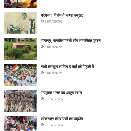
प्रेमचंद: विरोध के कथा सम्राट
31/07/2026
भोजपुर, जगदीश महतो और सामाजिक प्रश्न
31/07/2026
सभी का खून शामिल है यहाँ की मिट्टी में
31/07/2026
खुद भगत सिंह गांधी के बारे में क्या सोचते थे, अब
जरा इस पर गौर करें। भगत सिंह जब जेल में
भयमुक्त भारत का अधूरा स्वप्न
राजनैतिक बंदियों पर राजनैतिक बंदियों जैसा बर्ताव
30/07/2026
किया जाय के प्रश्न पर अनशन कर रहे थे इस
अनशन में क्रांतिकारी जतिन दास की मृत्यु हो गई
लोकतंत्र की वापसी का उद्घोष
थी। भगत सिंह की हालत बिगड़ रही थी। देश में
28/07/2026