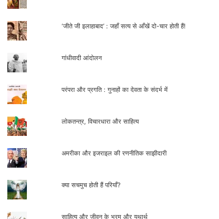
‘जीते जी इलाहाबाद’ : जहाँ सत्य से आँखें दो-चार होती हैं!
गांधीवादी आंदोलन
परंपरा और प्रगति : गुनाहों का देवता के संदर्भ में
सुभाष चंद्र बोस कहते हैं कि “जैसे ही मुम्बई की
ट्रेन से हम लोग दिल्ली पहुंचे कि महात्माजी को खबर
लोकतन्त्र, विचारधारा और साहित्य
मिली कि सरकार ने लाहौर षड्यंत्र के सरदार भगत
सिंह और उनके साथियों को फांसी पर चढ़ाने का
अमरीका और इजराइल की रणनीतिक साझीदारी
फैसला कर लिया है। इन युवकों को बचाने के लिए
महात्मा जी से कहा गया और उन्होंने उन्हें बचाने के
क्या सचमुच होती हैं परियाँ?
लिए अधिक से अधिक कोशिश की। वायसराय ने
स्वयं गांधीजी से कहा था कि मुझे तीन बंदियों की
साहित्य और जीवन के भ्रम और यथार्थ