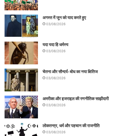
पड़ जाएगा या संभवत: मिट ही जाए।
अगस्त में जून को याद करते हुए
03/08/2026
यदा यदा हि धर्मस्य
03/08/2026
चेतना और सौन्दर्य-बोध का नया क्षितिज
03/08/2026
‘दूसरा भगत सिंह को फांसी एसेम्बली बम कांड के लिए
अमरीका और इजराइल की रणनीतिक साझीदारी
नहीं हुई थी, इस कांड में उन्हें आजीवन कारावास हुआ
03/08/2026
था। उन्हें फांसी दिलवाने में उनके एचएसआरए के
क्रांतिकारी साथियों, जय गोपाल और हंसराज वोहरा
लोकतन्त्र, धर्म और पहचान की राजनीति
का हाथ था जो सरकारी गवाह बन गये थे सैण्डर्स
03/08/2026