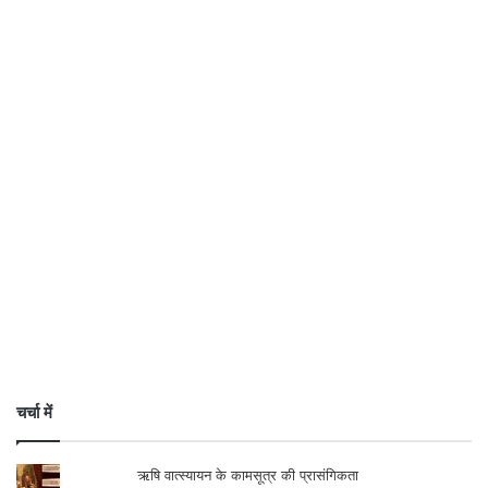
जी ने किया है। …इस कारण मैं उनकी इज्जत करता
हूँ।” स्पष्ट है अंग्रेजों से लड़ाई के तरीकों को लेकर
भगत सिंह और गांधी में मतभेद थे। मगर इसके साथ
ही भगत सिंह गांधी के काम को सर्वाधिक महत्त्व का
मानते थे और इस कारण उनकी बहुत इज्जत करते
थे।
इस बारे में सुभाष चंद्र बोस का बयान महत्त्वपूर्ण है।
चर्चा में
ऋषि वात्स्यायन के कामसूत्र की प्रासंगिकता