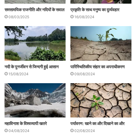
सारी आदिवासी परम्पराओं में मनुष्य और पक्षियों का
समसामयिक राजनीति और नदियों के सवाल
प्रकृति के साथ मनुष्य का दुर्व्यवहार
सनातन रिश्ता आज भी कायम है। उन्हें पूर्वजों की
08/03/2025
16/08/2024
आत्मा कहा गया जो बुरी आत्माओं से अपनी संतानों की
रक्षा भी करती हैं और उन्हें आने वाले अनिष्ट की
चेतावनी भी देती हैं। आदिवासी संस्कृतियों में जब तक
घर के छप्पर पर पक्षियों का कलरव नहीं गूँजे, घर में
नदी के पुनर्जीवन से जिन्दगी हुई आसान
पारिस्थितिकीय संहार का अपराधीकरण
किसी धार्मिक अनुष्ठान का आरम्भ नहीं होता।
15/08/2024
09/08/2024
हमारी संस्कृति में कई-कई देवताओं की कल्पना
प्रकृति और पर्यावरण के रूपक की तरह की गई है।
इसके सबसे बडे उदाहरण देवताओं में प्रथम पूज्य
गणेश हैं। गणेश का मस्तक हाथी का है। चूहे उनके
महाविनाश के विश्वव्यापी खतरे
पर्यावरण: खाने का और दिखाने का और
वाहन हैं। बैल नंदी उनका मित्र और अभिभावक।
04/08/2024
02/08/2024