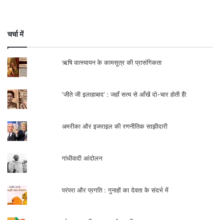
हमारी आने वाली पीढ़ीयाँ चुकाएँगी। अपनी कुछ
उज्ज्वल पर्यावरणीय परम्पराओं और बुद्धि-विवेक से भी
चर्चा में
कटे हुए हमलोग जिस रफ्तार से अपनी प्रकृति को
उजाड़ रहे हैं उससे तो लगता है कि इस पृथ्वी पर
ऋषि वात्स्यायन के कामसूत्र की प्रासंगिकता
अपनी सन्तानों के लिए हम कुछ भी छोड़कर नहीं जाना
चाहते
।
‘जीते जी इलाहाबाद’ : जहाँ सत्य से आँखें दो-चार होती हैं!
.
अमरीका और इजराइल की रणनीतिक साझीदारी
गांधीवादी आंदोलन
परंपरा और प्रगति : गुनाहों का देवता के संदर्भ में