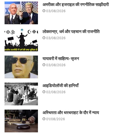
अमरीका और इजराइल की रणनीतिक साझीदारी
ऋषि अपने पुत्र श्वेतकेतु से कहते हैं कि वृक्ष
03/08/2026
जीवात्मा से ओतप्रोत होते हैं और वे हम मनुष्यों की
तरह ही सुख-दुख की अनुभूति करते हैं।
लोकतन्त्र, धर्म और पहचान की राजनीति
03/08/2026
यायावरी में साहित्य-सृजन
03/08/2026
आइडियोलॉजी की हानियाँ
02/08/2026
अस्थिरता और थरथराहट के दौर में न्याय
01/08/2026