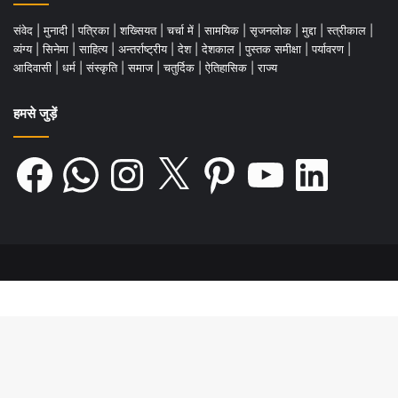
संवेद
|
मुनादी
|
पत्रिका
|
शख्सियत
|
चर्चा में
|
सामयिक
|
सृजनलोक
|
मुद्दा
|
स्त्रीकाल
|
व्यंग्य
|
सिनेमा
|
साहित्य
|
अन्तर्राष्ट्रीय
|
देश
|
देशकाल
|
पुस्तक समीक्षा
|
पर्यावरण
|
आदिवासी
|
धर्म
|
संस्कृति
|
समाज
|
चतुर्दिक
|
ऐतिहासिक
|
राज्य
हमसे जुड़ें
Facebook
WhatsApp
Instagram
X
Pinterest
YouTube
LinkedIn