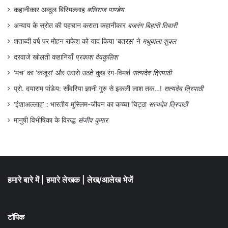
कहानीकार अब्दुल बिस्मिल्लाह
बलिराज पाण्डेय
अन्याय के स्रोत की पहचान कराता कहानीकार
बजरंग बिहारी तिवारी
शताब्दी वर्ष पर मोहन राकेश को याद किया ‘बतरस’ ने
मधुबाला शुक्ल
दरवाजे खोलती कहानियाँ
प्रकाश देवकुलिश
‘मंच’ का ‘कंजूस’ और उससे उठते कुछ रंग-विमर्श
सत्यदेव त्रिपाठी
प्रो. दयाराम पांडेय: साँवरिया ज्ञानी गुरु से इकली लाश तक…!
सत्यदेव त्रिपाठी
‘इंशाअल्लाह’ : भारतीय मुस्लिम-जीवन का कच्चा चिट्ठा
सत्यदेव त्रिपाठी
मानुषी विभीषिका के विरुद्ध
संजीव कुमार
हमारे बारे में
|
हमारे लेखक
|
लेख/आलेख भेजें
टॉपिक