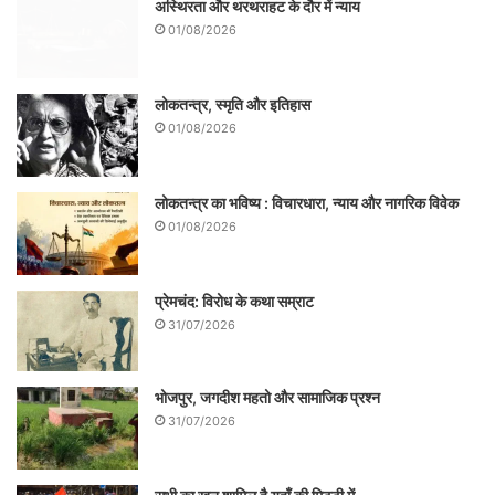
अस्थिरता और थरथराहट के दौर में न्याय
नदियाँ थीं
01/08/2026
कटे हुए धान के पूंज थे
ठण्डी हवाएँ और नर्म धूप थी
लोकतन्त्र, स्मृति और इतिहास
साझा करने लायक पुरानी स्मृतियाँ थीं
01/08/2026
एक दो पहिया थी और उसके सामने मेरी पीठ थी और
लोकतन्त्र का भविष्य : विचारधारा, न्याय और नागरिक विवेक
मेरे कानों में जीवन राग से भरी आवाज़ें थीं
01/08/2026
वह गया-
प्रेमचंद: विरोध के कथा सम्राट
31/07/2026
तो जैसे एक युग बीता हो
सुन्दर संगीत के साहचर्य का
भोजपुर, जगदीश महतो और सामाजिक प्रश्न
जैसे एक सिनेमा खत्म हो गया हो आपको आँसुओं से
31/07/2026
भरकर