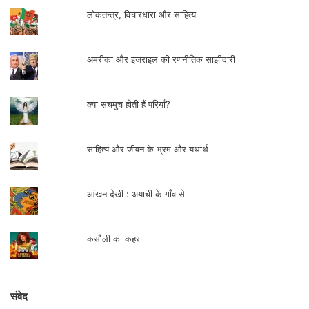
लोकतन्त्र, विचारधारा और साहित्य
बस अब यह मन
इतना ही जानने की इच्छा से भरा है
अमरीका और इजराइल की रणनीतिक साझीदारी
कि तुम आज भी बिन्दी लगाती हो क्या ?
एक हिरणी आज भी बसती है
क्या सचमुच होती हैं परियाँ?
तुम्हारी चपल आँखों में ?
साहित्य और जीवन के भ्रम और यथार्थ
स्कूल की तरह जीवन के डिबेट में
आज भी भाग लेती हो ?
आंखन देखी : अयाची के गाँव से
क्या तुम्हें अमरूद आज भी पसंद होंगे
और भुने हुए चने
कसौली का कहर
गुड़ वाली वह सूखी मिठाई
जो सब जगह नहीं मिलती ?
संवेद