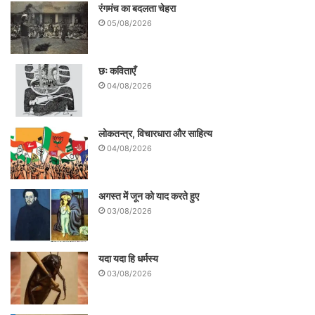
रंगमंच का बदलता चेहरा
05/08/2026
जब मैं अपने भाई को लेकर
पिछली इन्हीं सर्दियों में एक अस्पताल में था
छः कविताएँ
वह रोज हौसला दिलाता हुआ
04/08/2026
हमारा हाल चाल लेता रहा
लोकतन्त्र, विचारधारा और साहित्य
अब इस कथन पर भरोसा करना मुमकिन था कि
04/08/2026
दुनिया सचमुच खूबसूरत लोगों से भरी पड़ी है
अगस्त में जून को याद करते हुए
पिछले महीने जब हल्की धुन्ध में हमारा
03/08/2026
वह छोटा -सा स्टेशन लिपटा हुआ था
यदा यदा हि धर्मस्य
03/08/2026
वह आया गहरे विस्मय की तरह !