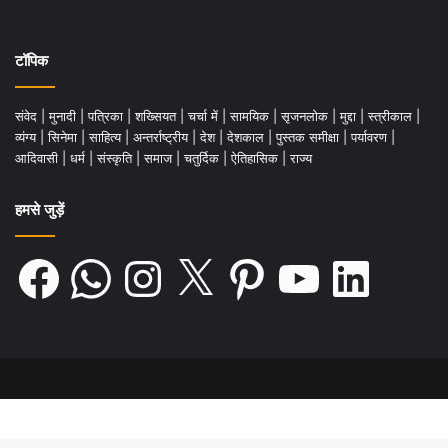
टॉपिक
संवेद
|
मुनादी
|
पत्रिका
|
शख्सियत
|
चर्चा में
|
सामयिक
|
सृजनलोक
|
मुद्दा
|
स्त्रीकाल
|
व्यंग्य
|
सिनेमा
|
साहित्य
|
अन्तर्राष्ट्रीय
|
देश
|
देशकाल
|
पुस्तक समीक्षा
|
पर्यावरण
|
आदिवासी
|
धर्म
|
संस्कृति
|
समाज
|
चतुर्दिक
|
ऐतिहासिक
|
राज्य
हमसे जुड़ें
Facebook
WhatsApp
Instagram
X
Pinterest
YouTube
LinkedIn