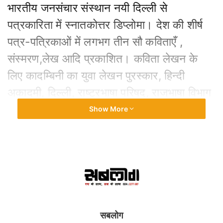
भारतीय जनसंचार संस्थान नयी दिल्ली से
पत्रकारिता में स्नातकोत्तर डिप्लोमा। देश की शीर्ष
पत्र-पत्रिकाओं में लगभग तीन सौ कविताएँ ,
संस्मरण,लेख आदि प्रकाशित। कविता लेखन के
लिए कादम्बिनी का युवा लेखन पुरस्कार, हिन्दी
अकादमी, दिल्ली, राष्ट्रभाषा परिषद, राजभाषा विभाग
(बिहार सरकार) द्वारा पुरस्कृत कविवर कन्हैया स्मृति
Show More
सम्मान (1997), सूत्र सम्मान 2004। पहला
कविता संग्रह शीघ्र प्रकाश्य।
सम्प्रति
: झारखण्ड के सहकारिता विभाग में कार्यरत।
सम्पर्क
: पोस्ट नोनीहाट, दुमका-814145
सबलोग
(झारखण्ड)