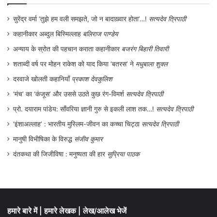
यह भी पढ़ें –
छः कविताएँ : मीता दास
सुरेंद्र वर्मा ‘तुझे हम वली समझते, जो न बादाख़्वार होता’…!
सत्यदेव त्रिपाठी
3.साइकिल
कहानीकार अब्दुल बिस्मिल्लाह
बलिराज पाण्डेय
अन्याय के स्रोत की पहचान कराता कहानीकार
बजरंग बिहारी तिवारी
इस तरह से
शताब्दी वर्ष पर मोहन राकेश को याद किया ‘बतरस’ ने
मधुबाला शुक्ल
बची रह जाती है एक याद !
दरवाजे खोलती कहानियाँ
प्रकाश देवकुलिश
‘मंच’ का ‘कंजूस’ और उससे उठते कुछ रंग-विमर्श
सत्यदेव त्रिपाठी
अभी एक बच्चा जाता दिखा है उमंग में
प्रो. दयाराम पांडेय: साँवरिया ज्ञानी गुरु से इकली लाश तक…!
सत्यदेव त्रिपाठी
जैसे इसे गले से लगाये !
‘इंशाअल्लाह’ : भारतीय मुस्लिम-जीवन का कच्चा चिट्ठा
सत्यदेव त्रिपाठी
मानुषी विभीषिका के विरुद्ध
संजीव कुमार
आह ! मन में आज भी
दंतकथा की जिजीविषा : मनुष्यता की हार
सुप्रिया पाठक
एक साइकिल की याद बाक़ी है !
.
हमारे बारे में
|
हमारे लेखक
|
लेख/आलेख भेजें