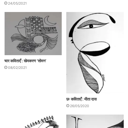
24/05/2021
स्केच : नुपुर अशोक
चार कविताएँ : खेमकरण ‘सोमन’
1.मौजूदगी
08/02/2021
( ‘वसु’के लिए)
_____
कमरे में पढ़ने की मेज के नीचे दिख रही है
छः कविताएँ : मीता दास
हवाई चप्पल जो वह छोड़ गया है
26/05/2020
इस तरह से याद आता है