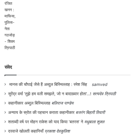
अशोक गौतम
संवेद
सह आचार्य, एससीईआरटी, सोलन
मानस की चौपाई जैसे हैं अब्दुल बिस्मिल्लाह : रमेश सिंह
samved
सुरेंद्र वर्मा ‘तुझे हम वली समझते, जो न बादाख़्वार होता’…!
सत्यदेव त्रिपाठी
ashokgautam001@gmail.com
कहानीकार अब्दुल बिस्मिल्लाह
बलिराज पाण्डेय
अन्याय के स्रोत की पहचान कराता कहानीकार
बजरंग बिहारी तिवारी
9418070089
शताब्दी वर्ष पर मोहन राकेश को याद किया ‘बतरस’ ने
मधुबाला शुक्ल
दरवाजे खोलती कहानियाँ
प्रकाश देवकुलिश