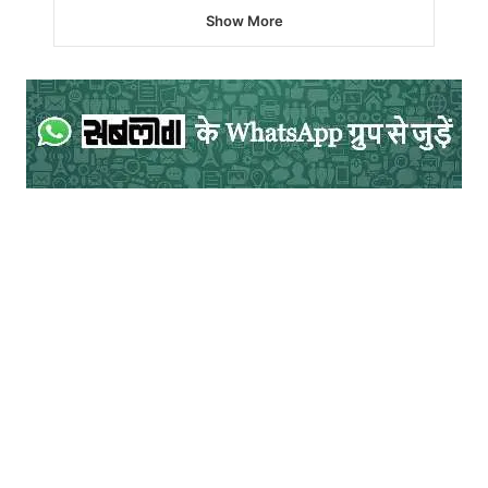
‘सुनो सरकार! मैं बाप तुम्हारा नहीं, गोबर का हूं। मैंने तो इस गांव में हर
Show More
जन्म काटा है। तुम बाहर के लोग भी न! चार दिन गांव में रहना पड़े तो…
शहर में पसरे हवा में हमारे लिए योजनाएं कागजों में ऐसी ऐसी बनाते रहते
हो कि… कहीं गलती से जो स्वर्ग के देवताओं के हाथ योजनाओं के वे
दस्तावेज लग जाएं तो वे भी स्वर्ग छोड़ तुम्हारे कागजों में चकाचक इन
गांवों में बसने की सोचने लगें।’
‘अच्छा जल्दी बोल, क्या चाहता है तू? हेड ऑफिस से
फोन आ रहा है। एक तुझे ही तो नहीं ले जाना है।
बीसियों व्यवस्था से परेशान बीमार हो जाने को तैयार
लेटे हैं।’
‘मैं यही चाहता हूं कि मुझे पांच साल की मोहलत नहीं
मिल सकती क्या?’
‘हद है होरी! सारी उम्र पल-पल मरता रहा! और अब
जब चैन से मरने का सौभाग्य बड़ी मुश्किल से हाथ