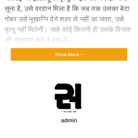
सुना है, उसे वरदान मिला है कि जब तक उसका बेटा
गोबर उसे मुखाग्नि देने शहर से नहीं आ जाता, उसे
मृत्यु नहीं मिलेगी। चाहे कोई कितनी ही उसके विनाश
की योजनाएं क्यों न बना ले।
Show More
धनिया ने उसके मरने का दो-चार दिन तक बहुत
इंतजार किया। महाजन के घर झाड़ू पोंछा करने भी
नहीं गई। जब वह नहीं मरा तो वह महाजन के घर उसे
अकेला मरते छोड़ काम करने चली गई। महाजन के
घर झाड़ू पोंछा हो तो रात को घर में गीली लकड़ियों
वाले चूल्हे पर तवा जले। उसे पता है कि वह उसकी
सेवा करे या न ,पर अगले जन्म में भी उसे वही
admin
मिलेगा।