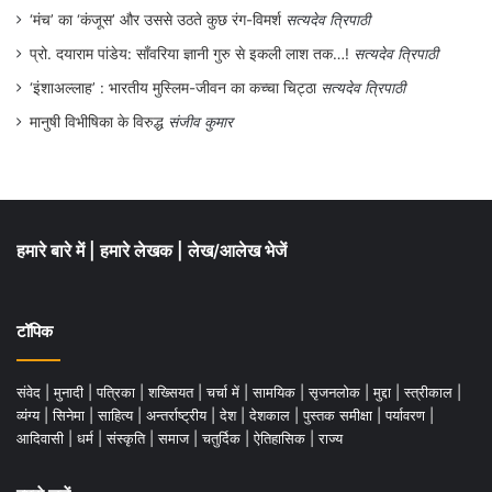
.
‘मंच’ का ‘कंजूस’ और उससे उठते कुछ रंग-विमर्श
सत्यदेव त्रिपाठी
प्रो. दयाराम पांडेय: साँवरिया ज्ञानी गुरु से इकली लाश तक…!
सत्यदेव त्रिपाठी
‘इंशाअल्लाह’ : भारतीय मुस्लिम-जीवन का कच्चा चिट्ठा
सत्यदेव त्रिपाठी
मानुषी विभीषिका के विरुद्ध
संजीव कुमार
हमारे बारे में
|
हमारे लेखक
|
लेख/आलेख भेजें
टॉपिक
संवेद
|
मुनादी
|
पत्रिका
|
शख्सियत
|
चर्चा में
|
सामयिक
|
सृजनलोक
|
मुद्दा
|
स्त्रीकाल
|
व्यंग्य
|
सिनेमा
|
साहित्य
|
अन्तर्राष्ट्रीय
|
देश
|
देशकाल
|
पुस्तक समीक्षा
|
पर्यावरण
|
आदिवासी
|
धर्म
|
संस्कृति
|
समाज
|
चतुर्दिक
|
ऐतिहासिक
|
राज्य